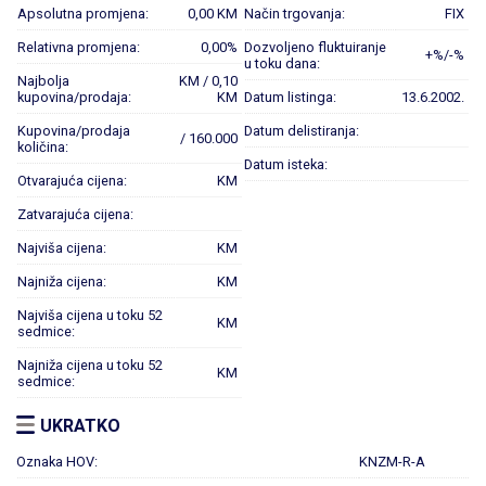
Apsolutna promjena:
0,00 KM
Način trgovanja:
FIX
Relativna promjena:
0,00%
Dozvoljeno fluktuiranje
+%/-%
u toku dana:
Najbolja
KM / 0,10
kupovina/prodaja:
KM
Datum listinga:
13.6.2002.
Kupovina/prodaja
Datum delistiranja:
/ 160.000
količina:
Datum isteka:
Otvarajuća cijena:
KM
Zatvarajuća cijena:
Najviša cijena:
KM
Najniža cijena:
KM
Najviša cijena u toku 52
KM
sedmice:
Najniža cijena u toku 52
KM
sedmice:
UKRATKO
Oznaka HOV:
KNZM-R-A