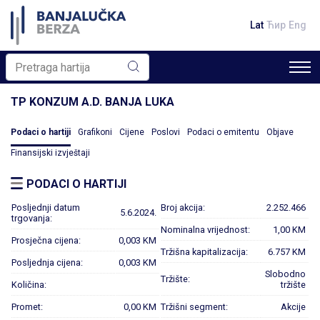
Lat
Ћир
Eng
TP KONZUM A.D. BANJA LUKA
Podaci o hartiji
Grafikoni
Cijene
Poslovi
Podaci o emitentu
Objave
Finansijski izvještaji
PODACI O HARTIJI
Posljednji datum
Broj akcija:
2.252.466
5.6.2024.
trgovanja:
Nominalna vrijednost:
1,00 KM
Prosječna cijena:
0,003 KM
Tržišna kapitalizacija:
6.757 KM
Posljednja cijena:
0,003 KM
Slobodno
Tržište:
Količina:
tržište
Promet:
0,00 KM
Tržišni segment:
Akcije