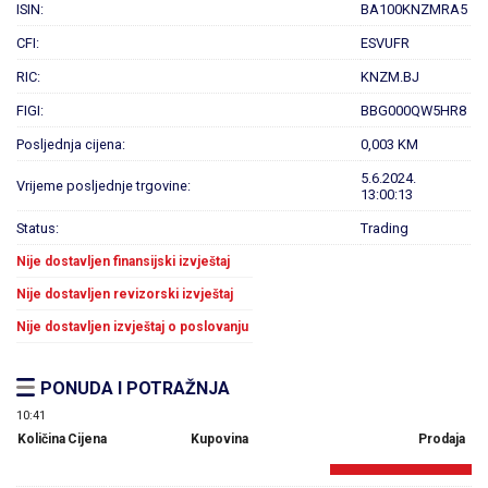
ISIN:
BA100KNZMRA5
CFI:
ESVUFR
RIC:
KNZM.BJ
FIGI:
BBG000QW5HR8
Posljednja cijena:
0,003 KM
5.6.2024.
Vrijeme posljednje trgovine:
13:00:13
Status:
Trading
Nije dostavljen finansijski izvještaj
Nije dostavljen revizorski izvještaj
Nije dostavljen izvještaj o poslovanju
PONUDA I POTRAŽNJA
10:41
Količina
Cijena
Kupovina
Prodaja