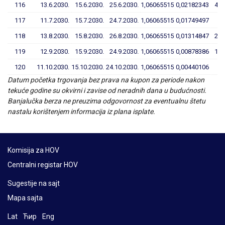
116
13.6.2030.
15.6.2030.
25.6.2030.
1,06065515
0,02182343
4,1
117
11.7.2030.
15.7.2030.
24.7.2030.
1,06065515
0,01749497
3,
118
13.8.2030.
15.8.2030.
26.8.2030.
1,06065515
0,01314847
2,1
119
12.9.2030.
15.9.2030.
24.9.2030.
1,06065515
0,00878386
1,0
120
11.10.2030.
15.10.2030.
24.10.2030.
1,06065515
0,00440106
Datum početka trgovanja bez prava na kupon za periode nakon
tekuće godine su okvirni i zavise od neradnih dana u budućnosti.
Banjalučka berza ne preuzima odgovornost za eventualnu štetu
nastalu korištenjem informacija iz plana isplate.
Komisija za HOV
Centralni registar HOV
Sugestije na sajt
Mapa sajta
Lat
Ћир
Eng