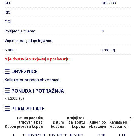
CFI:
DBFGBR
RIC:
FIGI:
Posljednja cijena:
%
Vrijeme posljednje trgovine:
Status:
Trading
Nije dostavljen izvještaj o poslovanju
OBVEZNICE
Kalkulator prinosa obveznica
PONUDA I POTRAŽNJA
7.8.2026. (C)
PLAN ISPLATE
Datum početka
Krajnji rok
Preo
trgovanja bez
Datum
za isplatu
Kupon po
Kamata po
n
Kupon
prava na kupon
kupona
kupona
obveznici
obveznici
vr
0
15.10.2020.
15.10.2020.
15.10.2020.
0,00
0,00