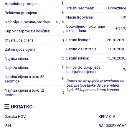
Apsolutna promjena:
%
Tržišni segment:
Obveznice
Relativna promjena:
%
Način trgovanja:
FIX
Najbolja kupovina/prodaja:
% / %
Dozvoljeno fluktuiranje
+%/-%
u toku dana:
Kupovina/prodaja količina:
/
Datum listinga:
26.10.2020.
Otvarajuća cijena:
%
Datum delistiranja:
11.10.2030.
Zatvarajuća cijena:
Datum isteka:
15.10.2030.
Najviša cijena:
%
Prinos do dospijeća
Najniža cijena:
%
%
(zaključna cijena):
Najviša cijena u toku 52
%
Prinos do dospijeća je izračunat na
sedmice:
bazi pretpostavke da će emitent
isplatiti kupon na datum kupona
Najniža cijena u toku 52
%
sedmice:
UKRATKO
Oznaka HOV:
KPKV-O-A
ISIN:
BA100KPKVOA0