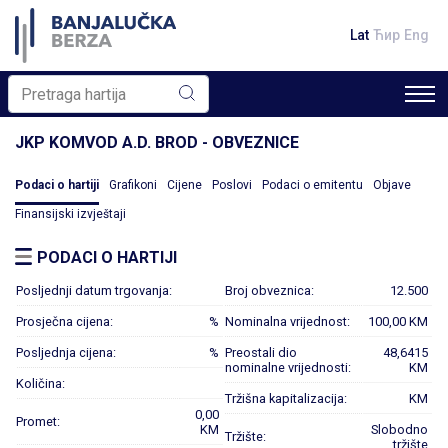
Lat
Ћир
Eng
JKP KOMVOD A.D. BROD - OBVEZNICE
Podaci o hartiji
Grafikoni
Cijene
Poslovi
Podaci o emitentu
Objave
Finansijski izvještaji
PODACI O HARTIJI
Posljednji datum trgovanja:
Broj obveznica:
12.500
Prosječna cijena:
%
Nominalna vrijednost:
100,00 KM
Posljednja cijena:
%
Preostali dio
48,6415
nominalne vrijednosti:
KM
Količina:
Tržišna kapitalizacija:
KM
0,00
Promet:
KM
Slobodno
Tržište:
tržište