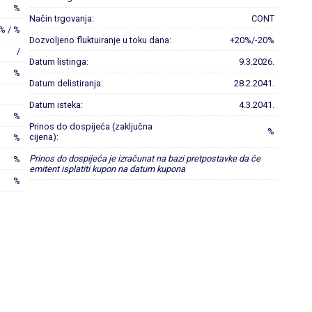
%
Način trgovanja:
CONT
% / %
Dozvoljeno fluktuiranje u toku dana:
+20%/-20%
/
Datum listinga:
9.3.2026.
%
Datum delistiranja:
28.2.2041.
Datum isteka:
4.3.2041.
%
Prinos do dospijeća (zaključna
%
cijena):
%
Prinos do dospijeća je izračunat na bazi pretpostavke da će
%
emitent isplatiti kupon na datum kupona
%