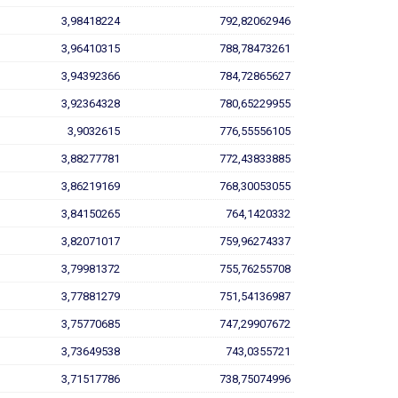
3,98418224
792,82062946
3,96410315
788,78473261
3,94392366
784,72865627
3,92364328
780,65229955
3,9032615
776,55556105
3,88277781
772,43833885
3,86219169
768,30053055
3,84150265
764,1420332
3,82071017
759,96274337
3,79981372
755,76255708
3,77881279
751,54136987
3,75770685
747,29907672
3,73649538
743,0355721
3,71517786
738,75074996