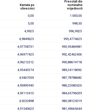
Preostali dio
Kamata po
nominalne
obveznici
vrijednosti
0,00
1.000,00
5,00
998,50
4,9925
996,9925
4,9849625
995,4774625
4,97738731
993,95484981
4,96977425
992,42462406
4,96212312
990,88674718
4,95443374
989,34118092
4,9467059
987,78788682
4,93893943
986,22682626
4,93113413
984,65796039
4,9232898
983,08125019
4,91540625
981,49665644