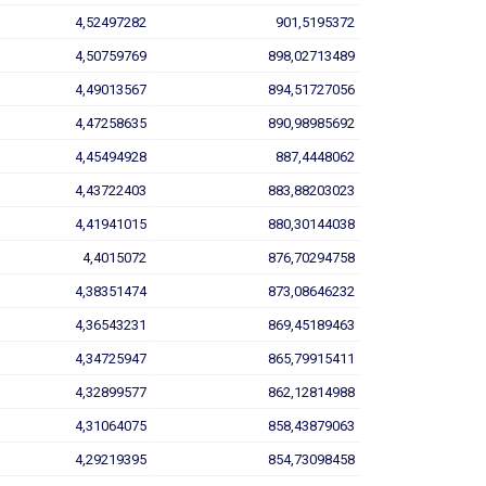
4,52497282
901,5195372
4,50759769
898,02713489
4,49013567
894,51727056
4,47258635
890,98985692
4,45494928
887,4448062
4,43722403
883,88203023
4,41941015
880,30144038
4,4015072
876,70294758
4,38351474
873,08646232
4,36543231
869,45189463
4,34725947
865,79915411
4,32899577
862,12814988
4,31064075
858,43879063
4,29219395
854,73098458