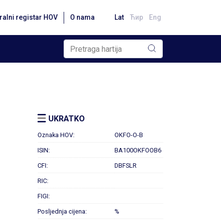
ralni registar HOV
O nama
Lat
Ћир
Eng
UKRATKO
Oznaka HOV:
OKFO-O-B
ISIN:
BA100OKFOOB6
CFI:
DBFSLR
RIC:
FIGI:
Posljednja cijena:
%