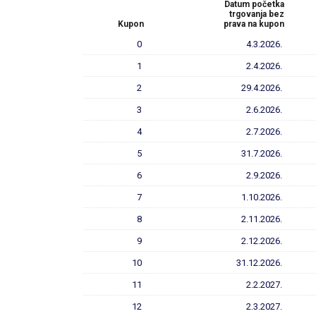
Datum početka
trgovanja bez
Kupon
prava na kupon
0
4.3.2026.
1
2.4.2026.
2
29.4.2026.
3
2.6.2026.
4
2.7.2026.
5
31.7.2026.
6
2.9.2026.
7
1.10.2026.
8
2.11.2026.
9
2.12.2026.
10
31.12.2026.
11
2.2.2027.
12
2.3.2027.