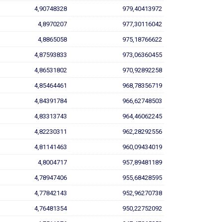
4,90748328
979,40413972
4,8970207
977,30116042
4,8865058
975,18766622
4,87593833
973,06360455
4,86531802
970,92892258
4,85464461
968,78356719
4,84391784
966,62748503
4,83313743
964,46062245
4,82230311
962,28292556
4,81141463
960,09434019
4,8004717
957,89481189
4,78947406
955,68428595
4,77842143
952,96270738
4,76481354
950,22752092