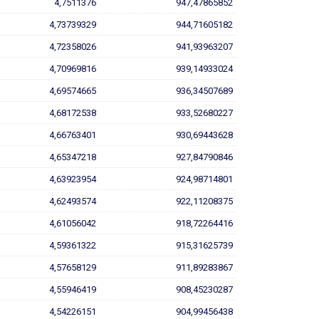
4,7511376
947,47865852
4,73739329
944,71605182
4,72358026
941,93963207
4,70969816
939,14933024
4,69574665
936,34507689
4,68172538
933,52680227
4,66763401
930,69443628
4,65347218
927,84790846
4,63923954
924,98714801
4,62493574
922,11208375
4,61056042
918,72264416
4,59361322
915,31625739
4,57658129
911,89283867
4,55946419
908,45230287
4,54226151
904,99456438