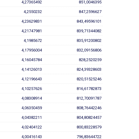
4,27365492
851,0046395
4,2550232
847,2596627
4,23629831
843,49596101
4,21747981
839,71344082
4,1985672
835,91200802
4,17956004
832,09156806
4,16045784
828,2520259
4,14126013
824,39328603
4,12196643
820,51525246
4,10257626
816,61782873
4,08308914
812,70091787
4,06350459
808,76442246
4,04382211
804,80824457
4,02404122
800,83228579
4,00416143
796,83644722