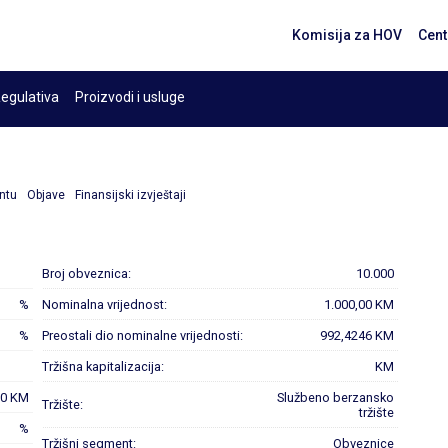
Komisija za HOV
Cent
egulativa
Proizvodi i usluge
ntu
Objave
Finansijski izvještaji
Broj obveznica:
10.000
%
Nominalna vrijednost:
1.000,00 KM
%
Preostali dio nominalne vrijednosti:
992,4246 KM
Tržišna kapitalizacija:
KM
00 KM
Službeno berzansko
Tržište:
tržište
%
Tržišni segment:
Obveznice