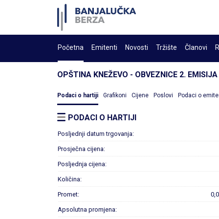
Početna
Emitenti
Novosti
Tržište
Članovi
R
OPŠTINA KNEŽEVO - OBVEZNICE 2. EMISIJA
Podaci o hartiji
Grafikoni
Cijene
Poslovi
Podaci o emite
PODACI O HARTIJI
Posljednji datum trgovanja:
Prosječna cijena:
Posljednja cijena:
Količina:
Promet:
0,
Apsolutna promjena: