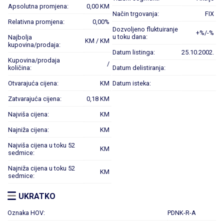
Apsolutna promjena:
0,00 KM
Način trgovanja:
FIX
Relativna promjena:
0,00%
Dozvoljeno fluktuiranje
+%/-%
u toku dana:
Najbolja
KM / KM
kupovina/prodaja:
Datum listinga:
25.10.2002.
Kupovina/prodaja
/
količina:
Datum delistiranja:
Otvarajuća cijena:
KM
Datum isteka:
Zatvarajuća cijena:
0,18 KM
Najviša cijena:
KM
Najniža cijena:
KM
Najviša cijena u toku 52
KM
sedmice:
Najniža cijena u toku 52
KM
sedmice:
UKRATKO
Oznaka HOV:
PDNK-R-A