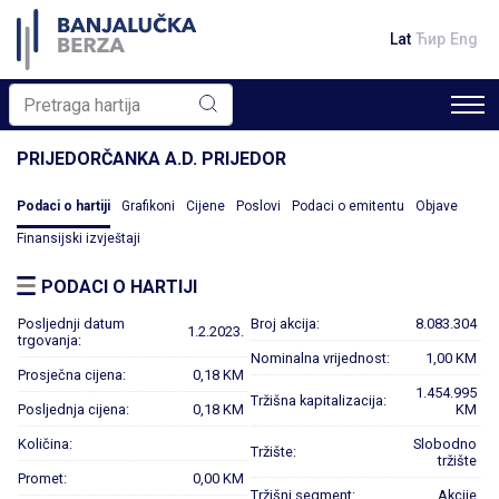
Lat
Ћир
Eng
PRIJEDORČANKA A.D. PRIJEDOR
Podaci o hartiji
Grafikoni
Cijene
Poslovi
Podaci o emitentu
Objave
Finansijski izvještaji
PODACI O HARTIJI
Posljednji datum
Broj akcija:
8.083.304
1.2.2023.
trgovanja:
Nominalna vrijednost:
1,00 KM
Prosječna cijena:
0,18 KM
1.454.995
Tržišna kapitalizacija:
Posljednja cijena:
0,18 KM
KM
Količina:
Slobodno
Tržište:
tržište
Promet:
0,00 KM
Tržišni segment:
Akcije