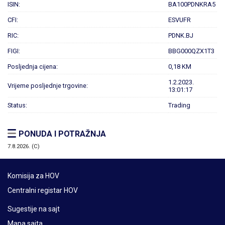
ISIN:
BA100PDNKRA5
CFI:
ESVUFR
RIC:
PDNK.BJ
FIGI:
BBG000QZX1T3
Posljednja cijena:
0,18 KM
1.2.2023.
Vrijeme posljednje trgovine:
13:01:17
Status:
Trading
PONUDA I POTRAŽNJA
7.8.2026. (C)
Komisija za HOV
Centralni registar HOV
Sugestije na sajt
Mapa sajta