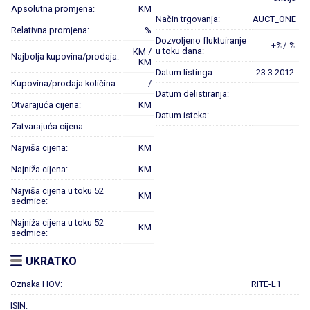
Apsolutna promjena:
KM
Način trgovanja:
AUCT_ONE
Relativna promjena:
%
Dozvoljeno fluktuiranje
+%/-%
u toku dana:
KM /
Najbolja kupovina/prodaja:
KM
Datum listinga:
23.3.2012.
Kupovina/prodaja količina:
/
Datum delistiranja:
Otvarajuća cijena:
KM
Datum isteka:
Zatvarajuća cijena:
Najviša cijena:
KM
Najniža cijena:
KM
Najviša cijena u toku 52
KM
sedmice:
Najniža cijena u toku 52
KM
sedmice:
UKRATKO
Oznaka HOV:
RITE-L1
ISIN: