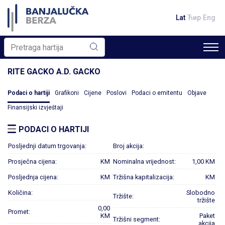
Lat
Ћир
Eng
RITE GACKO A.D. GACKO
Podaci o hartiji
Grafikoni
Cijene
Poslovi
Podaci o emitentu
Objave
Finansijski izvještaji
PODACI O HARTIJI
Posljednji datum trgovanja:
Broj akcija:
Prosječna cijena:
KM
Nominalna vrijednost:
1,00 KM
Posljednja cijena:
KM
Tržišna kapitalizacija:
KM
Količina:
Slobodno
Tržište:
tržište
0,00
Promet:
KM
Paket
Tržišni segment:
akcija