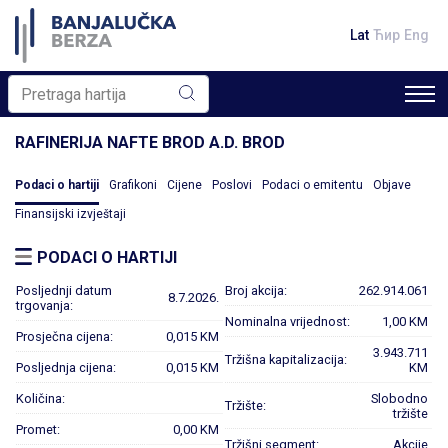
Lat
Ћир
Eng
RAFINERIJA NAFTE BROD A.D. BROD
Podaci o hartiji
Grafikoni
Cijene
Poslovi
Podaci o emitentu
Objave
Finansijski izvještaji
PODACI O HARTIJI
Posljednji datum
Broj akcija:
262.914.061
8.7.2026.
trgovanja:
Nominalna vrijednost:
1,00 KM
Prosječna cijena:
0,015 KM
3.943.711
Tržišna kapitalizacija:
Posljednja cijena:
0,015 KM
KM
Količina:
Slobodno
Tržište:
tržište
Promet:
0,00 KM
Tržišni segment:
Akcije