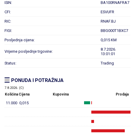
ISIN:
BA100RNAFRA7
CFI:
ESVUFR
RIC:
RNAF.BJ
FIGI:
BBG000T1BXC7
Posljednja cijena:
0,015 KM
8.7.2026.
Vrijeme posljednje trgovine:
13:01:01
Status:
Trading
PONUDA I POTRAŽNJA
7.8.2026. (C)
Količina
Cijena
Kupovina
Prodaja
11.000
0,015