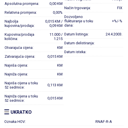
Apsolutna promjena:
0,00 KM
Način trgovanja:
FIX
Relativna promjena:
0,00%
Dozvoljeno
fluktuiranje u toku
+%/-%
Najbolja
0,015 KM /
dana:
kupovina/prodaja:
0,09 KM
Datum listinga:
24.4.2003.
Kupovina/prodaja
11.000 /
količina:
1.215
Datum delistiranja:
Otvarajuća cijena:
KM
Datum isteka:
Zatvarajuća cijena:
0,015 KM
Najviša cijena:
KM
Najniža cijena:
KM
Najviša cijena u toku
0,113 KM
52 sedmice:
Najniža cijena u toku
0,015 KM
52 sedmice:
UKRATKO
Oznaka HOV:
RNAF-R-A