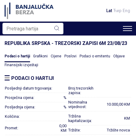
Lat
Ћир
Eng
REPUBLIKA SRPSKA - TREZORSKI ZAPISI 6M 23/08/23
Podaci o hartiji
Grafikoni
Cijene
Poslovi
Podaci o emitentu
Objave
Finansijski izvještaji
PODACI O HARTIJI
Posljednji datum trgovanja:
Broj trezorskih
zapisa:
Prosječna cijena:
%
Nominalna
10.000,00 KM
vrijednost:
Posljednja cijena:
%
Tržišna
Količina:
KM
kapitalizacija:
0,00
Promet:
Tržište:
Tržište novca
KM