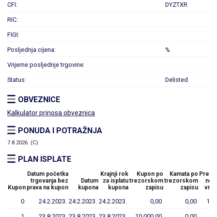
CFI:
DYZTXR
RIC:
FIGI:
Posljednja cijena:
%
Vrijeme posljednje trgovine:
Status:
Delisted
OBVEZNICE
Kalkulator prinosa obveznica
PONUDA I POTRAŽNJA
7.8.2026. (C)
PLAN ISPLATE
Datum početka
Krajnji rok
Kupon po
Kamata po
Preost
trgovanja bez
Datum
za isplatu
trezorskom
trezorskom
nom
Kupon
prava na kupon
kupona
kupona
zapisu
zapisu
vrij
0
24.2.2023.
24.2.2023.
24.2.2023.
0,00
0,00
10.
1
23.8.2023.
23.8.2023.
23.8.2023.
10.000,00
0,00