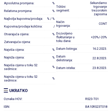
Sekundarno
Apsolutna promjena:
%
Tržišni
trgovanje
segment:
trezorskim
Relativna promjena:
%
zapisima
Najbolja kupovina/prodaja:
% / %
Način
CONT
trgovanja:
Kupovina/prodaja količina:
/
Dozvoljeno
Otvarajuća cijena:
%
fluktuiranje u
+20%/-20%
toku dana:
Zatvarajuća cijena:
Datum listinga:
16.2.2023.
Najviša cijena:
%
Datum
Najniža cijena:
%
22.8.2023.
delistiranja:
Najviša cijena u toku 52
%
Datum isteka:
23.8.2023.
sedmice:
Najniža cijena u toku 52
%
sedmice:
UKRATKO
Oznaka HOV:
RS23-T01
ISIN:
BA10RS23T018