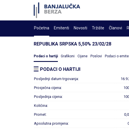
Početna
Emitenti
Novosti
Tržište
Članovi
R
REPUBLIKA SRPSKA 5,50% 23/02/28
Podaci o hartiji
Grafikoni
Cijene
Poslovi
Podaci o emite
PODACI O HARTIJI
Posljednji datum trgovanja:
16.9
Prosječna cijena:
10
Posljednja cijena:
10
Količina:
Promet:
0,
Apsolutna promjena: