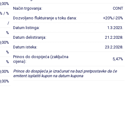
0,00%
Način trgovanja:
CONT
% / %
Dozvoljeno fluktuiranje u toku dana:
+20%/-20%
/
Datum listinga:
1.3.2023.
%
Datum delistiranja:
21.2.2028.
0,00%
Datum isteka:
23.2.2028.
%
Prinos do dospijeća (zaključna
5,47%
cijena):
%
Prinos do dospijeća je izračunat na bazi pretpostavke da će
0,00%
emitent isplatiti kupon na datum kupona
0,00%