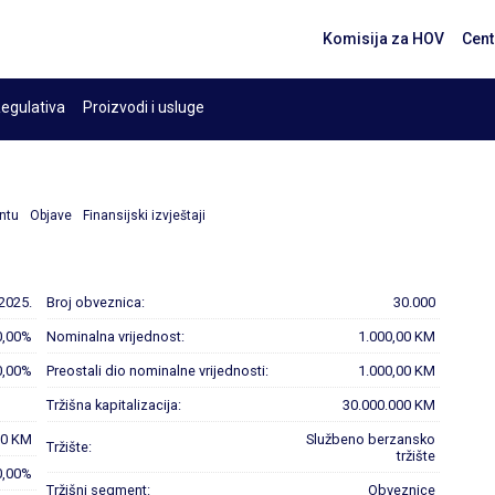
Komisija za HOV
Cent
egulativa
Proizvodi i usluge
ntu
Objave
Finansijski izvještaji
.2025.
Broj obveznica:
30.000
0,00%
Nominalna vrijednost:
1.000,00 KM
0,00%
Preostali dio nominalne vrijednosti:
1.000,00 KM
Tržišna kapitalizacija:
30.000.000 KM
00 KM
Službeno berzansko
Tržište:
tržište
0,00%
Tržišni segment:
Obveznice