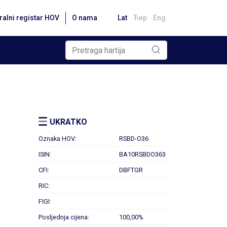
ralni registar HOV
O nama
Lat
Ћир
Eng
UKRATKO
Oznaka HOV:
RSBD-O36
ISIN:
BA10RSBDO363
CFI:
DBFTGR
RIC:
FIGI:
Posljednja cijena:
100,00%