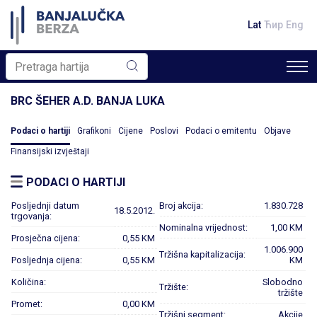
Lat
Ћир
Eng
BRC ŠEHER A.D. BANJA LUKA
Podaci o hartiji
Grafikoni
Cijene
Poslovi
Podaci o emitentu
Objave
Finansijski izvještaji
PODACI O HARTIJI
Posljednji datum
Broj akcija:
1.830.728
18.5.2012.
trgovanja:
Nominalna vrijednost:
1,00 KM
Prosječna cijena:
0,55 KM
1.006.900
Tržišna kapitalizacija:
Posljednja cijena:
0,55 KM
KM
Količina:
Slobodno
Tržište:
tržište
Promet:
0,00 KM
Tržišni segment:
Akcije