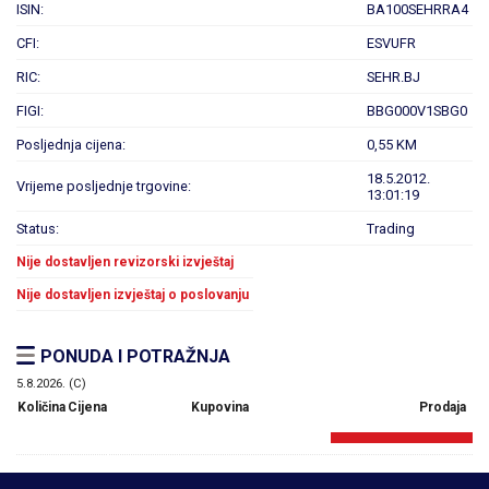
ISIN:
BA100SEHRRA4
CFI:
ESVUFR
RIC:
SEHR.BJ
FIGI:
BBG000V1SBG0
Posljednja cijena:
0,55 KM
18.5.2012.
Vrijeme posljednje trgovine:
13:01:19
Status:
Trading
Nije dostavljen revizorski izvještaj
Nije dostavljen izvještaj o poslovanju
PONUDA I POTRAŽNJA
5.8.2026. (C)
Količina
Cijena
Kupovina
Prodaja