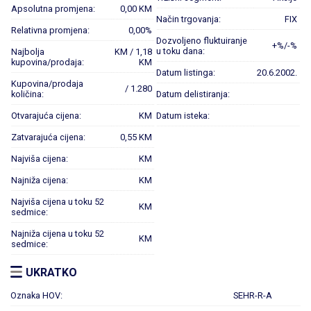
Apsolutna promjena:
0,00 KM
Način trgovanja:
FIX
Relativna promjena:
0,00%
Dozvoljeno fluktuiranje
+%/-%
u toku dana:
Najbolja
KM / 1,18
kupovina/prodaja:
KM
Datum listinga:
20.6.2002.
Kupovina/prodaja
/ 1.280
količina:
Datum delistiranja:
Otvarajuća cijena:
KM
Datum isteka:
Zatvarajuća cijena:
0,55 KM
Najviša cijena:
KM
Najniža cijena:
KM
Najviša cijena u toku 52
KM
sedmice:
Najniža cijena u toku 52
KM
sedmice:
UKRATKO
Oznaka HOV:
SEHR-R-A