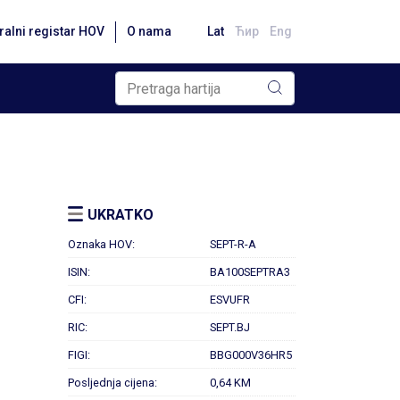
ralni registar HOV
O nama
Lat
Ћир
Eng
UKRATKO
Oznaka HOV:
SEPT-R-A
ISIN:
BA100SEPTRA3
CFI:
ESVUFR
RIC:
SEPT.BJ
FIGI:
BBG000V36HR5
Posljednja cijena:
0,64 KM