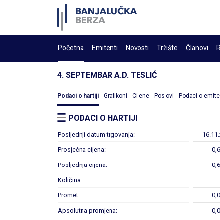
Početna
Emitenti
Novosti
Tržište
Članovi
R
4. SEPTEMBAR A.D. TESLIĆ
Podaci o hartiji
Grafikoni
Cijene
Poslovi
Podaci o emite
PODACI O HARTIJI
Posljednji datum trgovanja:
16.11.
Prosječna cijena:
0,
Posljednja cijena:
0,
Količina:
Promet:
0,
Apsolutna promjena:
0,