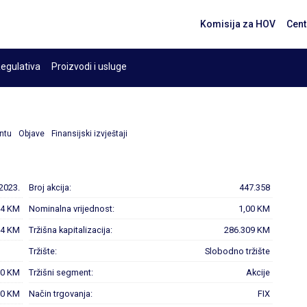
Komisija za HOV
Cent
egulativa
Proizvodi i usluge
ntu
Objave
Finansijski izvještaji
2023.
Broj akcija:
447.358
64 KM
Nominalna vrijednost:
1,00 KM
64 KM
Tržišna kapitalizacija:
286.309 KM
Tržište:
Slobodno tržište
00 KM
Tržišni segment:
Akcije
00 KM
Način trgovanja:
FIX