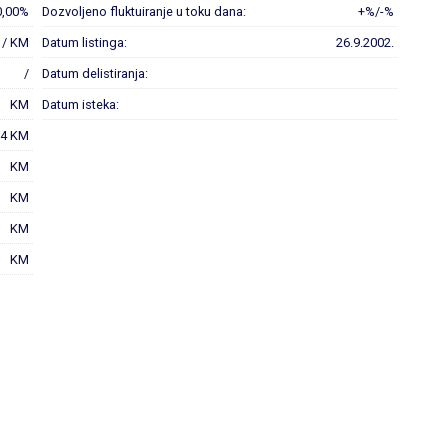
0,00%
Dozvoljeno fluktuiranje u toku dana:
+%/-%
 / KM
Datum listinga:
26.9.2002.
/
Datum delistiranja:
KM
Datum isteka:
64 KM
KM
KM
KM
KM