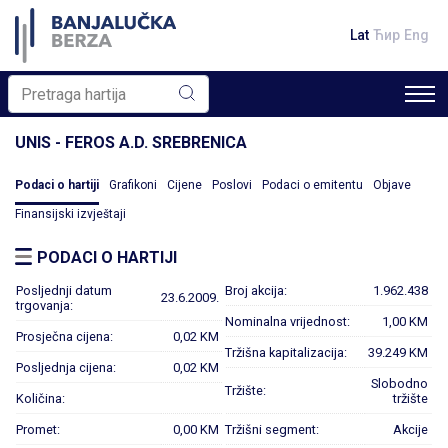
Lat
Ћир
Eng
UNIS - FEROS A.D. SREBRENICA
Podaci o hartiji
Grafikoni
Cijene
Poslovi
Podaci o emitentu
Objave
Finansijski izvještaji
PODACI O HARTIJI
Posljednji datum
Broj akcija:
1.962.438
23.6.2009.
trgovanja:
Nominalna vrijednost:
1,00 KM
Prosječna cijena:
0,02 KM
Tržišna kapitalizacija:
39.249 KM
Posljednja cijena:
0,02 KM
Slobodno
Tržište:
Količina:
tržište
Promet:
0,00 KM
Tržišni segment:
Akcije