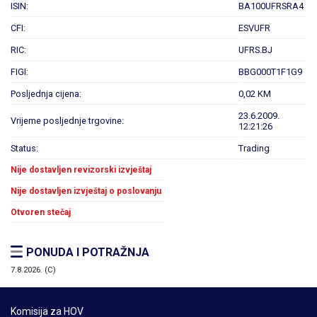
ISIN:
BA100UFRSRA4
CFI:
ESVUFR
RIC:
UFRS.BJ
FIGI:
BBG000T1F1G9
Posljednja cijena:
0,02 KM
23.6.2009.
Vrijeme posljednje trgovine:
12:21:26
Status:
Trading
Nije dostavljen revizorski izvještaj
Nije dostavljen izvještaj o poslovanju
Otvoren stečaj
PONUDA I POTRAŽNJA
7.8.2026. (C)
Komisija za HOV