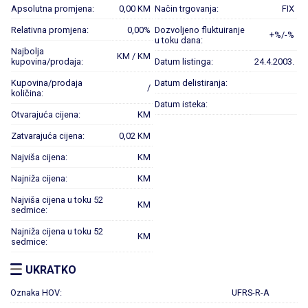
Apsolutna promjena:
0,00 KM
Način trgovanja:
FIX
Relativna promjena:
0,00%
Dozvoljeno fluktuiranje
+%/-%
u toku dana:
Najbolja
KM / KM
kupovina/prodaja:
Datum listinga:
24.4.2003.
Kupovina/prodaja
Datum delistiranja:
/
količina:
Datum isteka:
Otvarajuća cijena:
KM
Zatvarajuća cijena:
0,02 KM
Najviša cijena:
KM
Najniža cijena:
KM
Najviša cijena u toku 52
KM
sedmice:
Najniža cijena u toku 52
KM
sedmice:
UKRATKO
Oznaka HOV:
UFRS-R-A