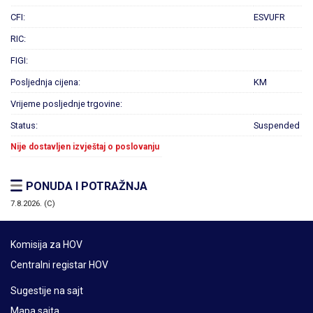
CFI:
ESVUFR
RIC:
FIGI:
Posljednja cijena:
KM
Vrijeme posljednje trgovine:
Status:
Suspended
Nije dostavljen izvještaj o poslovanju
PONUDA I POTRAŽNJA
7.8.2026. (C)
Komisija za HOV
Centralni registar HOV
Sugestije na sajt
Mapa sajta