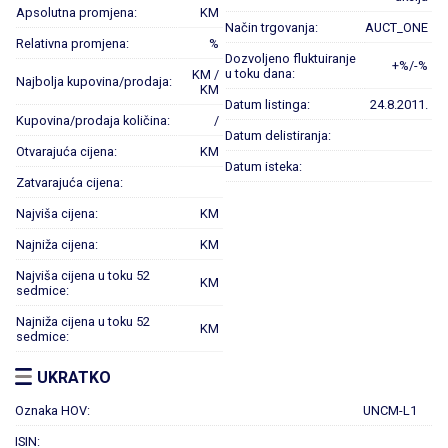
Apsolutna promjena:
KM
Način trgovanja:
AUCT_ONE
Relativna promjena:
%
Dozvoljeno fluktuiranje
+%/-%
u toku dana:
KM /
Najbolja kupovina/prodaja:
KM
Datum listinga:
24.8.2011.
Kupovina/prodaja količina:
/
Datum delistiranja:
Otvarajuća cijena:
KM
Datum isteka:
Zatvarajuća cijena:
Najviša cijena:
KM
Najniža cijena:
KM
Najviša cijena u toku 52
KM
sedmice:
Najniža cijena u toku 52
KM
sedmice:
UKRATKO
Oznaka HOV:
UNCM-L1
ISIN: