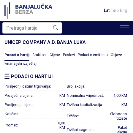
Lat
Ћир
Eng
UNICEP COMPANY A.D. BANJA LUKA
Podaci o hartiji
Grafikoni
Cijene
Poslovi
Podaci o emitentu
Objave
Finansijski izvještaji
PODACI O HARTIJI
Posljednji datum trgovanja:
Broj akcija:
Prosječna cijena:
KM
Nominalna vrijednost:
1,00 KM
Posljednja cijena:
KM
Tržišna kapitalizacija:
KM
Količina:
Slobodno
Tržište:
tržište
0,00
Promet:
KM
Paket
Tržišni segment:
akcija