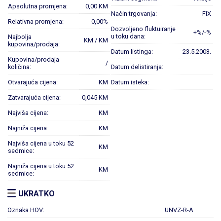
Apsolutna promjena:
0,00 KM
Način trgovanja:
FIX
Relativna promjena:
0,00%
Dozvoljeno fluktuiranje
+%/-%
u toku dana:
Najbolja
KM / KM
kupovina/prodaja:
Datum listinga:
23.5.2003.
Kupovina/prodaja
/
količina:
Datum delistiranja:
Otvarajuća cijena:
KM
Datum isteka:
Zatvarajuća cijena:
0,045 KM
Najviša cijena:
KM
Najniža cijena:
KM
Najviša cijena u toku 52
KM
sedmice:
Najniža cijena u toku 52
KM
sedmice:
UKRATKO
Oznaka HOV:
UNVZ-R-A