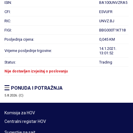
ISIN:
BA100UNVZRA5
CFI:
ESVUFR
RIC:
UNVZ.BJ
FIGI:
BBG000T1KT18
Posljednja cijena:
0,045 KM
14.1.2021.
Vrijeme posljednje trgovine:
13:01:52
Status:
Trading
Nije dostavljen izvještaj o poslovanju
PONUDA I POTRAŽNJA
5.8.2026. (C)
Komisija za HOV
Centralni registar HOV
Sugestije na sajt