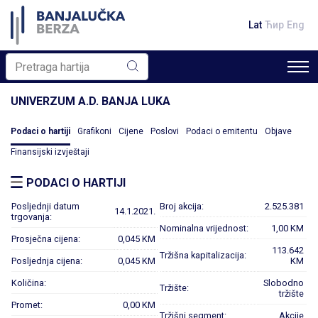
Lat
Ћир
Eng
UNIVERZUM A.D. BANJA LUKA
Podaci o hartiji
Grafikoni
Cijene
Poslovi
Podaci o emitentu
Objave
Finansijski izvještaji
PODACI O HARTIJI
Posljednji datum
Broj akcija:
2.525.381
14.1.2021.
trgovanja:
Nominalna vrijednost:
1,00 KM
Prosječna cijena:
0,045 KM
113.642
Tržišna kapitalizacija:
Posljednja cijena:
0,045 KM
KM
Količina:
Slobodno
Tržište:
tržište
Promet:
0,00 KM
Tržišni segment:
Akcije