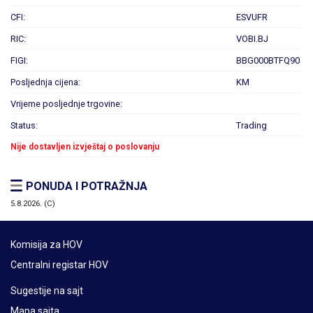
CFI:
ESVUFR
RIC:
VOBI.BJ
FIGI:
BBG000BTFQ90
Posljednja cijena:
KM
Vrijeme posljednje trgovine:
Status:
Trading
Nije dostavljen izvještaj o poslovanju
PONUDA I POTRAŽNJA
5.8.2026. (C)
Komisija za HOV
Centralni registar HOV
Sugestije na sajt
Mapa sajta