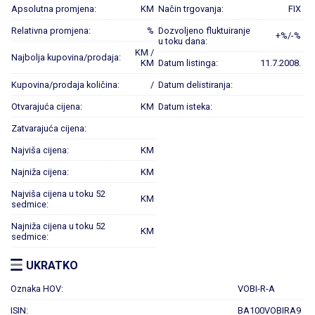
Apsolutna promjena:
KM
Način trgovanja:
FIX
Relativna promjena:
%
Dozvoljeno fluktuiranje
+%/-%
u toku dana:
KM /
Najbolja kupovina/prodaja:
KM
Datum listinga:
11.7.2008.
Kupovina/prodaja količina:
/
Datum delistiranja:
Otvarajuća cijena:
KM
Datum isteka:
Zatvarajuća cijena:
Najviša cijena:
KM
Najniža cijena:
KM
Najviša cijena u toku 52
KM
sedmice:
Najniža cijena u toku 52
KM
sedmice:
UKRATKO
Oznaka HOV:
VOBI-R-A
ISIN:
BA100VOBIRA9