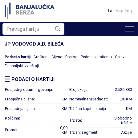
Lat
Ћир
Eng
JP VODOVOD A.D. BILEĆA
Podaci o hartiji
Grafikoni
Cijene
Poslovi
Podaci o emitentu
Objave
Finansijski izvještaji
PODACI O HARTIJI
Posljednji datum trgovanja:
Broj akcija:
2.526.880
Prosječna cijena:
KM
Nominalna vrijednost:
1,00 KM
Posljednja cijena:
KM
Tržišna kapitalizacija:
KM
Količina:
Slobodno
Tržište:
tržište
0,00
Promet:
KM
Tržišni segment:
Akcije