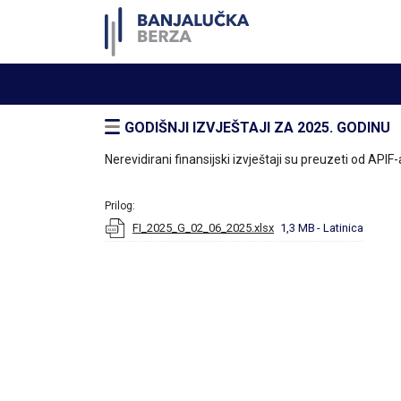
GODIŠNJI IZVJEŠTAJI ZA 2025. GODINU
Nerevidirani finansijski izvještaji su preuzeti od AP
Prilog:
FI_2025_G_02_06_2025.xlsx
1,3 MB
- Latinica