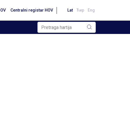
HOV
Centralni registar HOV
Lat
Ћир
Eng