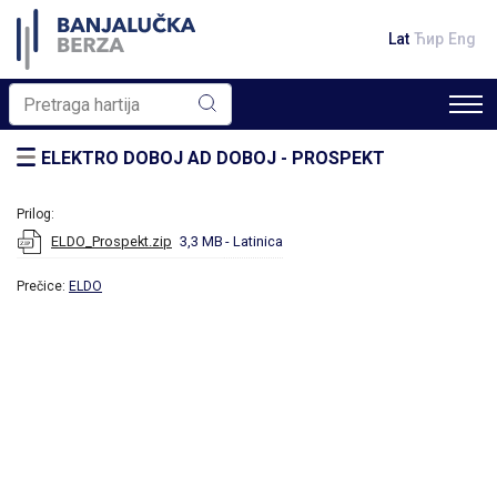
Lat
Ћир
Eng
ELEKTRO DOBOJ AD DOBOJ - PROSPEKT
Prilog:
ELDO_Prospekt.zip
3,3 MB
- Latinica
Prečice:
ELDO