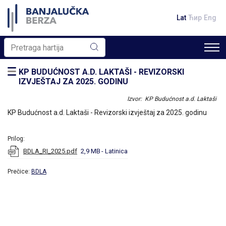
Lat
Ћир
Eng
KP BUDUĆNOST A.D. LAKTAŠI - REVIZORSKI
IZVJEŠTAJ ZA 2025. GODINU
Izvor: KP Budućnost a.d. Laktaši
KP Budućnost a.d. Laktaši - Revizorski izvještaj za 2025. godinu
Prilog:
BDLA_RI_2025.pdf
2,9 MB
- Latinica
Prečice:
BDLA