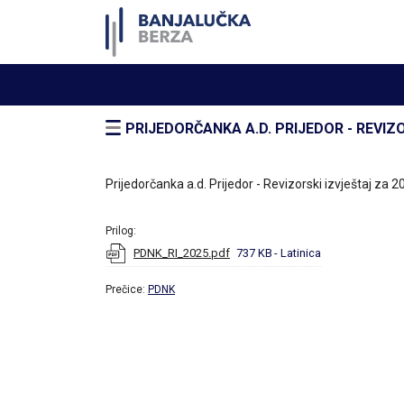
PRIJEDORČANKA A.D. PRIJEDOR - REVIZ
Prijedorčanka a.d. Prijedor - Revizorski izvještaj za 
Prilog:
PDNK_RI_2025.pdf
737 KB
- Latinica
Prečice:
PDNK