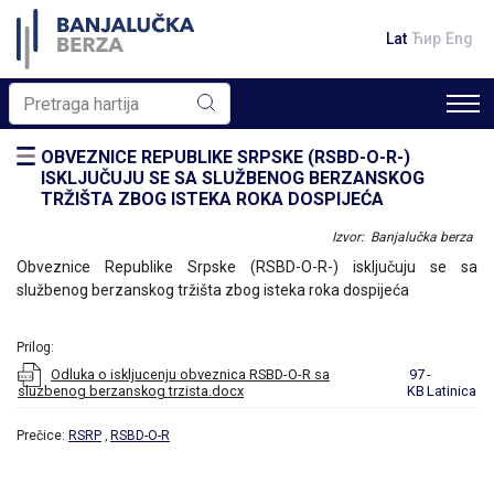
Lat
Ћир
Eng
OBVEZNICE REPUBLIKE SRPSKE (RSBD-O-R-)
ISKLJUČUJU SE SA SLUŽBENOG BERZANSKOG
TRŽIŠTA ZBOG ISTEKA ROKA DOSPIJEĆA
Izvor: Banjalučka berza
Obveznice Republike Srpske (RSBD-O-R-) isključuju se sa
službenog berzanskog tržišta zbog isteka roka dospijeća
Prilog:
Odluka o iskljucenju obveznica RSBD-O-R sa
97
-
sluzbenog berzanskog trzista.docx
KB
Latinica
Prečice:
RSRP
RSBD-O-R
,