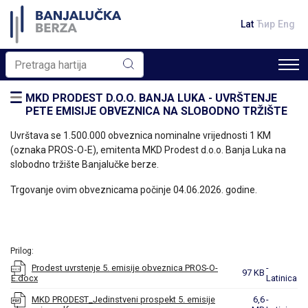
Lat
Ћир
Eng
MKD PRODEST D.O.O. BANJA LUKA - UVRŠTENJE
PETE EMISIJE OBVEZNICA NA SLOBODNO TRŽIŠTE
Uvrštava se 1.500.000 obveznica nominalne vrijednosti 1 KM
(oznaka PROS-O-E), emitenta MKD Prodest d.o.o. Banja Luka na
slobodno tržište Banjalučke berze.
Trgovanje ovim obveznicama počinje 04.06.2026. godine.
Prilog:
Prodest uvrstenje 5. emisije obveznica PROS-O-
-
97 KB
E.docx
Latinica
MKD PRODEST_Jedinstveni prospekt 5. emisije
6,6
-