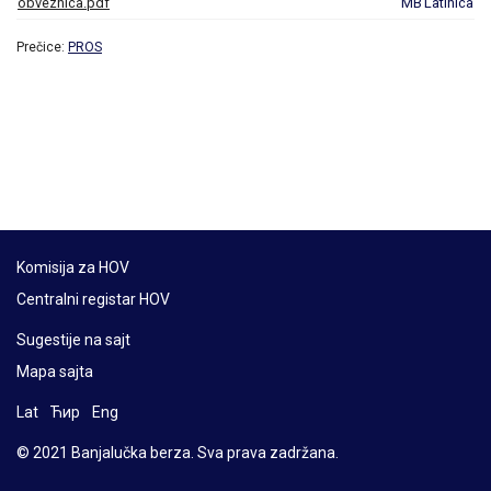
obveznica.pdf
MB
Latinica
Prečice:
PROS
Komisija za HOV
Centralni registar HOV
Sugestije na sajt
Mapa sajta
Lat
Ћир
Eng
© 2021 Banjalučka berza. Sva prava zadržana.