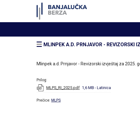
MLINPEK A.D. PRNJAVOR - REVIZORSKI I
Mlinpek a.d. Prnjavor - Revizorski izvještaj za 2025. 
Prilog:
MLPS_RI_2025.pdf
1,6 MB
- Latinica
Prečice:
MLPS