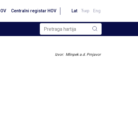
HOV
Centralni registar HOV
Lat
Ћир
Eng
Izvor: Mlinpek a.d. Prnjavor