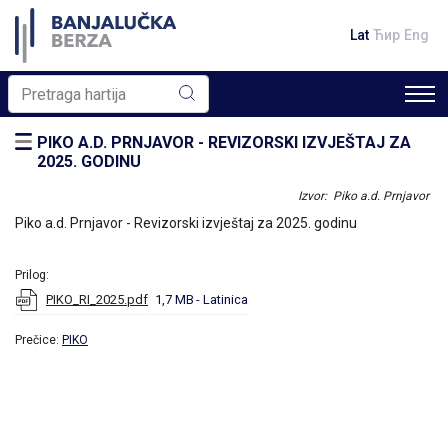
Lat
Ћир
Eng
PIKO A.D. PRNJAVOR - REVIZORSKI IZVJEŠTAJ ZA
2025. GODINU
Izvor: Piko a.d. Prnjavor
Piko a.d. Prnjavor - Revizorski izvještaj za 2025. godinu
Prilog:
PIKO_RI_2025.pdf
1,7 MB
- Latinica
Prečice:
PIKO