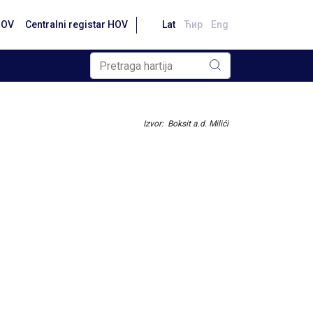
HOV
Centralni registar HOV
Lat
Ћир
Eng
Izvor: Boksit a.d. Milići