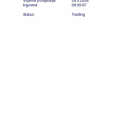
Vrijeme posljednje
26.5.2026.
trgovine:
09:30:07
Status:
Trading