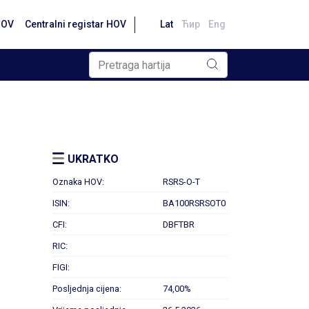
HOV
Centralni registar HOV
Lat
Ћир
Eng
UKRATKO
Oznaka HOV:
RSRS-O-T
ISIN:
BA100RSRSOT0
CFI:
DBFTBR
RIC:
FIGI:
Posljednja cijena:
74,00%