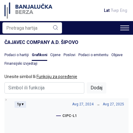
Lat
Ћир
Eng
ČAJAVEC COMPANY A.D. ŠIPOVO
Podaci o hartiji
Grafikoni
Cijene
Poslovi
Podaci o emitentu
Objave
Finansijski izvještaji
Unesite simbol Ili
Funkciju za poređenje
Dodaj
1y ▾
Avg 27, 2024
→
Avg 27, 2025
CIPC-L1