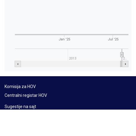
Jan '25
Jul '25
2013
2…
Komisija za HOV
Centralni registar HOV
Sugestije na sajt
Mapa sajta
Lat
Ћир
Eng