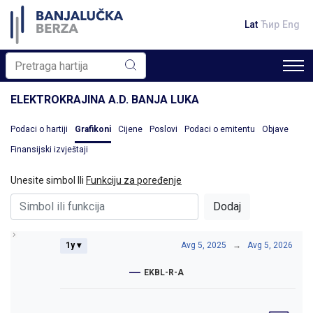
Lat
Ћир
Eng
ELEKTROKRAJINA A.D. BANJA LUKA
Podaci o hartiji
Grafikoni
Cijene
Poslovi
Podaci o emitentu
Objave
Finansijski izvještaji
Unesite simbol Ili
Funkciju za poređenje
Dodaj
1y ▾
Avg 5, 2025
→
Avg 5, 2026
EKBL-R-A