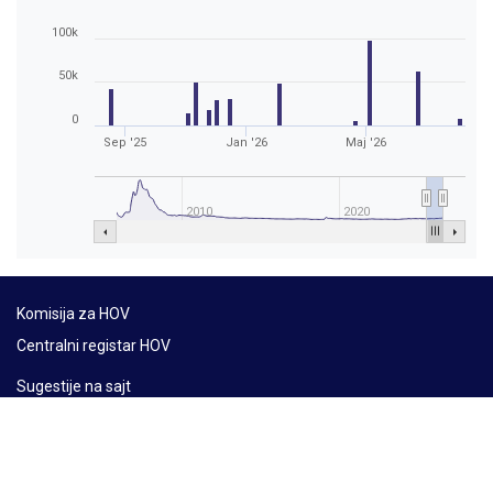
100k
50k
0
Sep '25
Jan '26
Maj '26
2010
2020
Komisija za HOV
Centralni registar HOV
Sugestije na sajt
Mapa sajta
Lat
Ћир
Eng