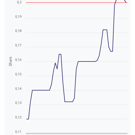
0,2
0,19
0,18
0,17
Share
0,16
0,15
0,14
0,13
0,12
0,11