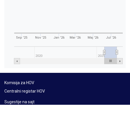
Sep '25
Nov '25
Jan '26
Mar '26
Maj '26
Jul '26
2020
2025
Komisija za HOV
Centralni registar HOV
Sugestije na sajt
Mapa sajta
Lat
Ћир
Eng