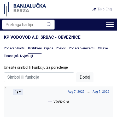
Lat
Ћир
Eng
KP VODOVOD A.D. SRBAC - OBVEZNICE
Podaci o hartiji
Grafikoni
Cijene
Poslovi
Podaci o emitentu
Objave
Finansijski izvještaji
Unesite simbol Ili
Funkciju za poređenje
Dodaj
1y ▾
Avg 7, 2025
→
Avg 7, 2026
VDVS-O-A