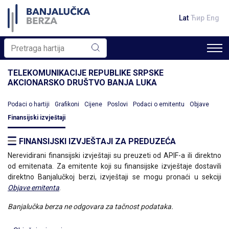
Lat
Ћир
Eng
TELEKOMUNIKACIJE REPUBLIKE SRPSKE
AKCIONARSKO DRUŠTVO BANJA LUKA
Podaci o hartiji
Grafikoni
Cijene
Poslovi
Podaci o emitentu
Objave
Finansijski izvještaji
FINANSIJSKI IZVJEŠTAJI ZA PREDUZEĆA
Nerevidirani finansijski izvještaji su preuzeti od APIF-a ili direktno
od emitenata. Za emitente koji su finansijske izvještaje dostavili
direktno Banjalučkoj berzi, izvještaji se mogu pronaći u sekciji
Objave emitenta
.
Banjalučka berza ne odgovara za tačnost podataka.