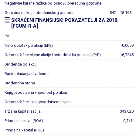
Negativne kursne razlike po osnovu preračuna gotovine
Gotovina na kraju obračunskog perioda
542
18.198
SKRAĆENI FINANSIJSKI POKAZATELJI ZA 2018.
[FGUM-R-A]
P/S
Neto dobitak po akciji (EPS)
-0,0059
Odnos tržišne cijene akcije i neto dobitka po akciji (P/E)
-16,7245
Dividenda po akciji
Racio plaćanja dividende
Dividendna stopa
Knjigovodstvena vrijednost po akciji
Odnos tržišne i knjigovodstvene cijene
Tržišna kapitalizacija
343.020
Prinos na aktivu (ROA)
-0,74%
Prinos na kapital (ROE)