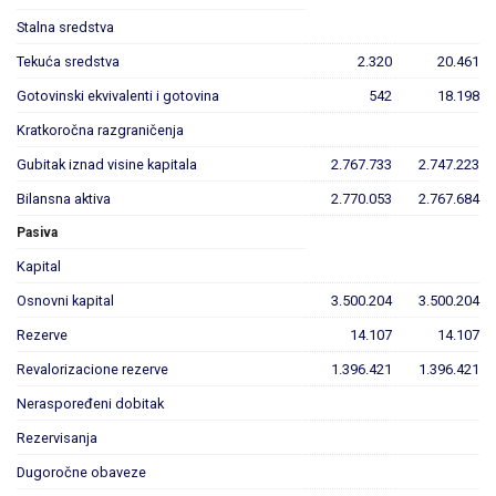
Stalna sredstva
Tekuća sredstva
2.320
20.461
Gotovinski ekvivalenti i gotovina
542
18.198
Kratkoročna razgraničenja
Gubitak iznad visine kapitala
2.767.733
2.747.223
Bilansna aktiva
2.770.053
2.767.684
Pasiva
Kapital
Osnovni kapital
3.500.204
3.500.204
Rezerve
14.107
14.107
Revalorizacione rezerve
1.396.421
1.396.421
Neraspoređeni dobitak
Rezervisanja
Dugoročne obaveze