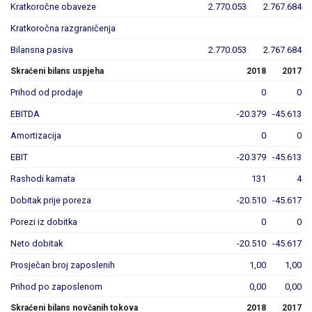
Kratkoročne obaveze
2.770.053
2.767.684
Kratkoročna razgraničenja
Bilansna pasiva
2.770.053
2.767.684
Skraćeni bilans uspjeha
2018
2017
Prihod od prodaje
0
0
EBITDA
-20.379
-45.613
Amortizacija
0
0
EBIT
-20.379
-45.613
Rashodi kamata
131
4
Dobitak prije poreza
-20.510
-45.617
Porezi iz dobitka
0
0
Neto dobitak
-20.510
-45.617
Prosječan broj zaposlenih
1,00
1,00
Prihod po zaposlenom
0,00
0,00
Skraćeni bilans novčanih tokova
2018
2017