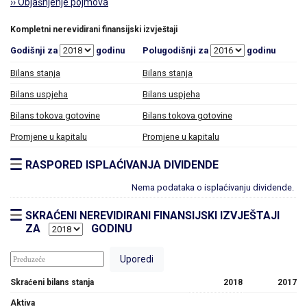
›› Objašnjenje pojmova
Kompletni nerevidirani finansijski izvještaji
Godišnji za
godinu
Polugodišnji za
godinu
Bilans stanja
Bilans stanja
Bilans uspjeha
Bilans uspjeha
Bilans tokova gotovine
Bilans tokova gotovine
Promjene u kapitalu
Promjene u kapitalu
RASPORED ISPLAĆIVANJA DIVIDENDE
Nema podataka o isplaćivanju dividende.
SKRAĆENI NEREVIDIRANI FINANSIJSKI IZVJEŠTAJI
ZA
GODINU
Skraćeni bilans stanja
2018
2017
Aktiva