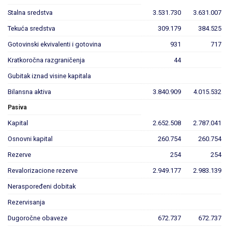
Stalna sredstva
3.531.730
3.631.007
Tekuća sredstva
309.179
384.525
Gotovinski ekvivalenti i gotovina
931
717
Kratkoročna razgraničenja
44
Gubitak iznad visine kapitala
Bilansna aktiva
3.840.909
4.015.532
Pasiva
Kapital
2.652.508
2.787.041
Osnovni kapital
260.754
260.754
Rezerve
254
254
Revalorizacione rezerve
2.949.177
2.983.139
Neraspoređeni dobitak
Rezervisanja
Dugoročne obaveze
672.737
672.737