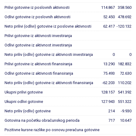
Prilivi gotovine iz poslovnih aktivnosti
114.867
358.560
Odlivi gotovine iz poslovnih aktivnosti
52.450
478.692
Neto prilivi (odlivi) gotovine iz poslovne aktivnosti
62.417
-120.132
Prilivi gotovine iz aktivnosti investiranja
Odlivi gotovine iz aktivnost investiranja
Neto priliv (odliv) gotovine iz aktivnosti investiranja
0
0
Prilivi gotovine iz aktivnosti finansiranja
13.290
182.832
Odlivi gotovine iz aktivnosti finansiranja
75.493
72.630
Neto priliv (odliv) gotovine iz aktivnosti finansiranja
-62.203
110.202
Ukupni prilivi gotovine
128.157
541.392
Ukupni odlivi gotovine
127.943
551.322
Neto priliv (odliv) gotovine
214
-9.930
Gotovina na početku obračunskog perioda
717
10.647
Pozitivne kursne razlike po osnovu preračuna gotovine