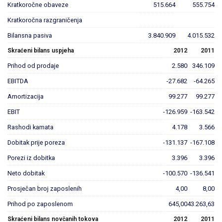
Kratkoročne obaveze
515.664
555.754
Kratkoročna razgraničenja
Bilansna pasiva
3.840.909
4.015.532
Skraćeni bilans uspjeha
2012
2011
Prihod od prodaje
2.580
346.109
EBITDA
-27.682
-64.265
Amortizacija
99.277
99.277
EBIT
-126.959
-163.542
Rashodi kamata
4.178
3.566
Dobitak prije poreza
-131.137
-167.108
Porezi iz dobitka
3.396
3.396
Neto dobitak
-100.570
-136.541
Prosječan broj zaposlenih
4,00
8,00
Prihod po zaposlenom
645,00
43.263,63
Skraćeni bilans novčanih tokova
2012
2011