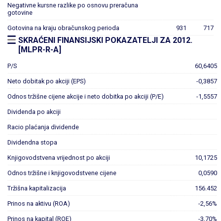
Negativne kursne razlike po osnovu preračuna
gotovine
Gotovina na kraju obračunskog perioda
931
717
SKRAĆENI FINANSIJSKI POKAZATELJI ZA 2012.
[MLPR-R-A]
P/S
60,6405
Neto dobitak po akciji (EPS)
-0,3857
Odnos tržišne cijene akcije i neto dobitka po akciji (P/E)
-1,5557
Dividenda po akciji
Racio plaćanja dividende
Dividendna stopa
Knjigovodstvena vrijednost po akciji
10,1725
Odnos tržišne i knjigovodstvene cijene
0,0590
Tržišna kapitalizacija
156.452
Prinos na aktivu (ROA)
-2,56%
Prinos na kapital (ROE)
-3,70%