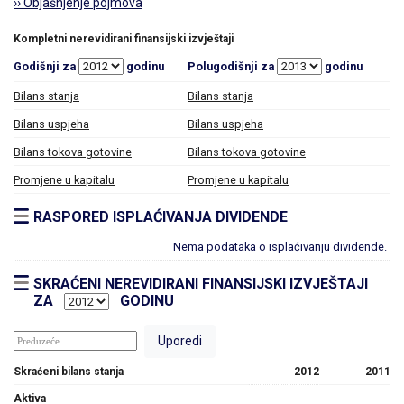
›› Objašnjenje pojmova
Kompletni nerevidirani finansijski izvještaji
Godišnji za
godinu
Polugodišnji za
godinu
Bilans stanja
Bilans stanja
Bilans uspjeha
Bilans uspjeha
Bilans tokova gotovine
Bilans tokova gotovine
Promjene u kapitalu
Promjene u kapitalu
RASPORED ISPLAĆIVANJA DIVIDENDE
Nema podataka o isplaćivanju dividende.
SKRAĆENI NEREVIDIRANI FINANSIJSKI IZVJEŠTAJI
ZA
GODINU
Skraćeni bilans stanja
2012
2011
Aktiva