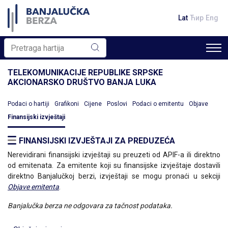
Lat
Ћир
Eng
TELEKOMUNIKACIJE REPUBLIKE SRPSKE
AKCIONARSKO DRUŠTVO BANJA LUKA
Podaci o hartiji
Grafikoni
Cijene
Poslovi
Podaci o emitentu
Objave
Finansijski izvještaji
FINANSIJSKI IZVJEŠTAJI ZA PREDUZEĆA
Nerevidirani finansijski izvještaji su preuzeti od APIF-a ili direktno
od emitenata. Za emitente koji su finansijske izvještaje dostavili
direktno Banjalučkoj berzi, izvještaji se mogu pronaći u sekciji
Objave emitenta
.
Banjalučka berza ne odgovara za tačnost podataka.