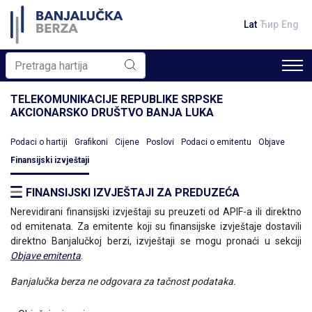
Lat
Ћир
Eng
TELEKOMUNIKACIJE REPUBLIKE SRPSKE
AKCIONARSKO DRUŠTVO BANJA LUKA
Podaci o hartiji
Grafikoni
Cijene
Poslovi
Podaci o emitentu
Objave
Finansijski izvještaji
FINANSIJSKI IZVJEŠTAJI ZA PREDUZEĆA
Nerevidirani finansijski izvještaji su preuzeti od APIF-a ili direktno
od emitenata. Za emitente koji su finansijske izvještaje dostavili
direktno Banjalučkoj berzi, izvještaji se mogu pronaći u sekciji
Objave emitenta
.
Banjalučka berza ne odgovara za tačnost podataka.