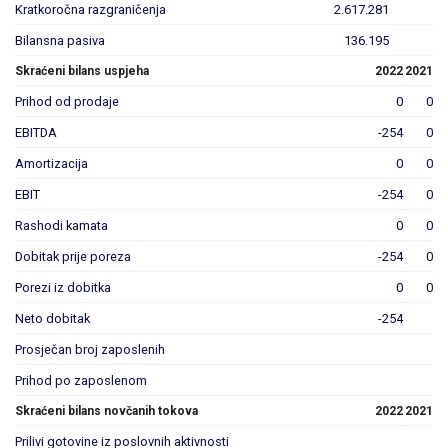
Kratkoročna razgraničenja
2.617.281
Bilansna pasiva
136.195
Skraćeni bilans uspjeha
2022
2021
Prihod od prodaje
0
0
EBITDA
-254
0
Amortizacija
0
0
EBIT
-254
0
Rashodi kamata
0
0
Dobitak prije poreza
-254
0
Porezi iz dobitka
0
0
Neto dobitak
-254
Prosječan broj zaposlenih
Prihod po zaposlenom
Skraćeni bilans novčanih tokova
2022
2021
Prilivi gotovine iz poslovnih aktivnosti