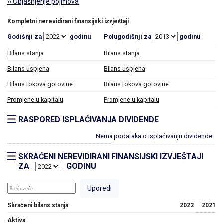
›› Objašnjenje pojmova
Kompletni nerevidirani finansijski izvještaji
Godišnji za
godinu
Polugodišnji za
godinu
Bilans stanja
Bilans stanja
Bilans uspjeha
Bilans uspjeha
Bilans tokova gotovine
Bilans tokova gotovine
Promjene u kapitalu
Promjene u kapitalu
RASPORED ISPLAĆIVANJA DIVIDENDE
Nema podataka o isplaćivanju dividende.
SKRAĆENI NEREVIDIRANI FINANSIJSKI IZVJEŠTAJI
ZA
GODINU
Skraćeni bilans stanja
2022
2021
Aktiva