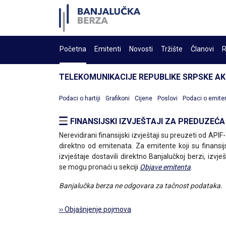
Početna
Emitenti
Novosti
Tržište
Članovi
R
TELEKOMUNIKACIJE REPUBLIKE SRPSKE A
Podaci o hartiji
Grafikoni
Cijene
Poslovi
Podaci o emite
FINANSIJSKI IZVJEŠTAJI ZA PREDUZEĆA
Nerevidirani finansijski izvještaji su preuzeti od APIF-a
direktno od emitenata. Za emitente koji su finansij
izvještaje dostavili direktno Banjalučkoj berzi, izvješ
se mogu pronaći u sekciji
Objave emitenta
.
Banjalučka berza ne odgovara za tačnost podataka.
›› Objašnjenje pojmova