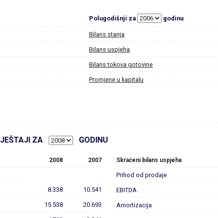
Polugodišnji za
godinu
Bilans stanja
Bilans uspjeha
Bilans tokova gotovine
Promjene u kapitalu
VJEŠTAJI ZA
GODINU
2008
2007
Skraćeni bilans uspjeha
Prihod od prodaje
8.338
10.541
EBITDA
15.538
20.693
Amortizacija