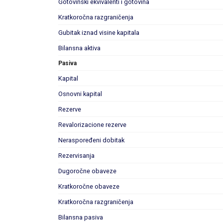
Gotovinski ekvivalenti i gotovina
Kratkoročna razgraničenja
Gubitak iznad visine kapitala
Bilansna aktiva
Pasiva
Kapital
Osnovni kapital
Rezerve
Revalorizacione rezerve
Neraspoređeni dobitak
Rezervisanja
Dugoročne obaveze
Kratkoročne obaveze
Kratkoročna razgraničenja
Bilansna pasiva