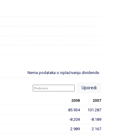
Nema podataka o isplaćivanju dividende.
2008
2007
85.934
101.287
-8.204
-8.189
2.989
2.167