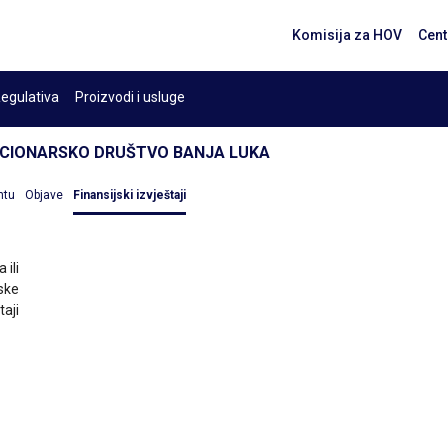
Komisija za HOV
Cent
egulativa
Proizvodi i usluge
KCIONARSKO DRUŠTVO BANJA LUKA
ntu
Objave
Finansijski izvještaji
 ili
ske
taji