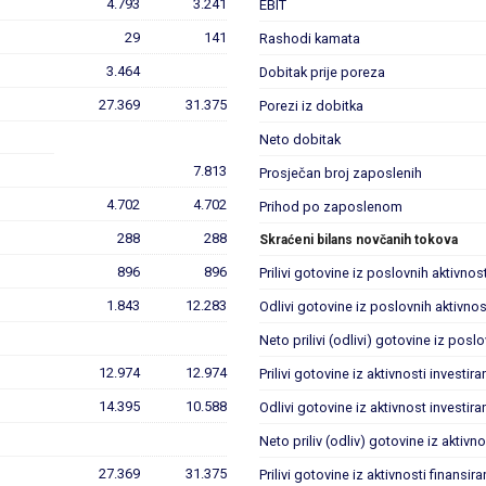
4.793
3.241
EBIT
29
141
Rashodi kamata
3.464
Dobitak prije poreza
27.369
31.375
Porezi iz dobitka
Neto dobitak
7.813
Prosječan broj zaposlenih
4.702
4.702
Prihod po zaposlenom
288
288
Skraćeni bilans novčanih tokova
896
896
Prilivi gotovine iz poslovnih aktivnost
1.843
12.283
Odlivi gotovine iz poslovnih aktivnos
Neto prilivi (odlivi) gotovine iz posl
12.974
12.974
Prilivi gotovine iz aktivnosti investira
14.395
10.588
Odlivi gotovine iz aktivnost investira
Neto priliv (odliv) gotovine iz aktivno
27.369
31.375
Prilivi gotovine iz aktivnosti finansira