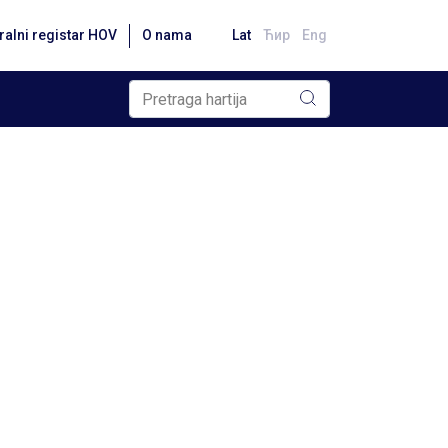
ralni registar HOV
O nama
Lat
Ћир
Eng