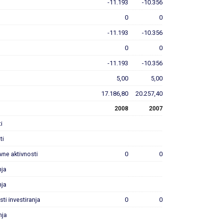
-11.193
-10.356
0
0
-11.193
-10.356
0
0
-11.193
-10.356
5,00
5,00
17.186,80
20.257,40
2008
2007
i
ti
ovne aktivnosti
0
0
nja
nja
sti investiranja
0
0
nja