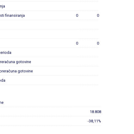
anja
sti finansiranja
0
0
0
0
erioda
preračuna gotovine
 preračuna gotovine
oda
ene
18.808
-38,11%