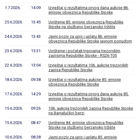
1.7.2026.
14:09
Izvještaj o rezultatima prvog dana aukcije 86.
emisije obveznica Republike Srpske
25.6.2026.
13:45
Uvrštenje 85. emisije obveznica Republike
Srpske na službeno berzansko tržište
24.6.2026.
13:43
Javni poziv za upis i uplatu 86. emisije
obveznica Republike Srpske javnom ponudom
23.6.2026.
15:31
Uvrštenje i početak trgovanja trezorskim
zapisima Republike Srpske - RS26-T05
22.6.2026.
13:04
Izvještaj o rezultatima 106. aukcije trezorskih
zapisa Republike Srpske
18.6.2026.
09:38
Izvještaj o rezultatima aukcije 85. emisije
obveznica Republike Srpske
17.6.2026.
14:29
Izvještaj o rezultatima prvog dana aukcije 85.
emisije obveznica Republike Srpske
15.6.2026.
09:26
106. aukcija trezorskih zapisa Republike Srpske
na Banjalučkoj berzi
15.6.2026.
08:47
Uvrštenje 84. emisije obveznica Republike
Srpske na službeno berzansko tržište
10.6.2026.
08:28
Javni poziv za upis i uplatu 85. emisije