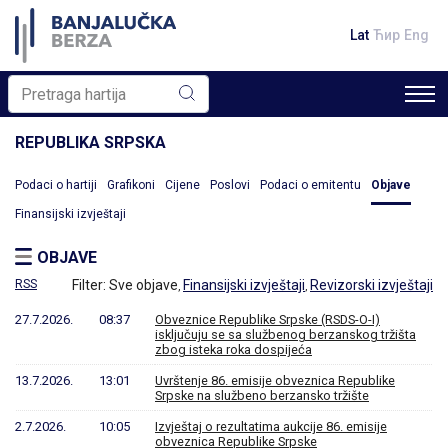
Lat
Ћир
Eng
REPUBLIKA SRPSKA
Podaci o hartiji
Grafikoni
Cijene
Poslovi
Podaci o emitentu
Objave
Finansijski izvještaji
OBJAVE
RSS
Filter:
Sve objave
Finansijski izvještaji
Revizorski izvještaji
,
,
27.7.2026.
08:37
Obveznice Republike Srpske (RSDS-O-I)
isključuju se sa službenog berzanskog tržišta
zbog isteka roka dospijeća
13.7.2026.
13:01
Uvrštenje 86. emisije obveznica Republike
Srpske na službeno berzansko tržište
2.7.2026.
10:05
Izvještaj o rezultatima aukcije 86. emisije
obveznica Republike Srpske