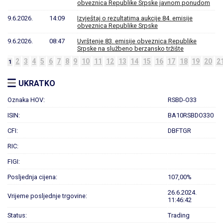
obveznica Republike Srpske javnom ponudom
9.6.2026.
14:09
Izvještaj o rezultatima aukcije 84. emisije
obveznica Republike Srpske
9.6.2026.
08:47
Uvrštenje 83. emisije obveznica Republike
Srpske na službeno berzansko tržište
2
3
4
5
6
7
8
9
10
11
12
13
14
15
16
17
18
19
20
2
1
UKRATKO
Oznaka HOV:
RSBD-O33
ISIN:
BA10RSBDO330
CFI:
DBFTGR
RIC:
FIGI:
Posljednja cijena:
107,00%
26.6.2024.
Vrijeme posljednje trgovine:
11:46:42
Status:
Trading