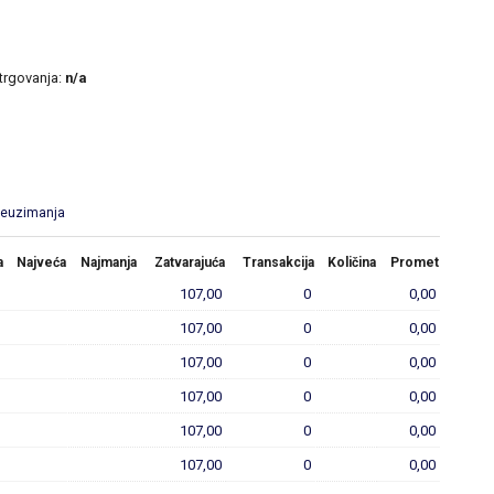
 trgovanja:
n/a
reuzimanja
a
Najveća
Najmanja
Zatvarajuća
Transakcija
Količina
Promet
107,00
0
0,00
107,00
0
0,00
107,00
0
0,00
107,00
0
0,00
107,00
0
0,00
107,00
0
0,00