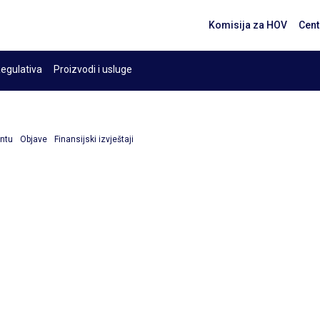
Komisija za HOV
Cent
egulativa
Proizvodi i usluge
entu
Objave
Finansijski izvještaji