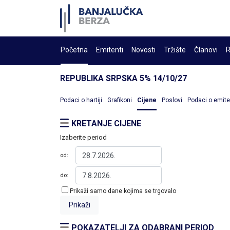
Početna
Emitenti
Novosti
Tržište
Članovi
R
REPUBLIKA SRPSKA 5% 14/10/27
Podaci o hartiji
Grafikoni
Cijene
Poslovi
Podaci o emit
KRETANJE CIJENE
Izaberite period
od:
do:
Prikaži samo dane kojima se trgovalo
POKAZATELJI ZA ODABRANI PERIOD