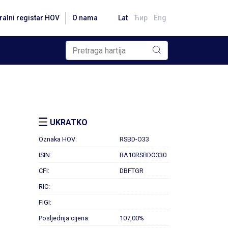
ralni registar HOV
O nama
Lat
Ћир
Eng
UKRATKO
Oznaka HOV:
RSBD-O33
ISIN:
BA10RSBDO330
CFI:
DBFTGR
RIC:
FIGI:
Posljednja cijena:
107,00%