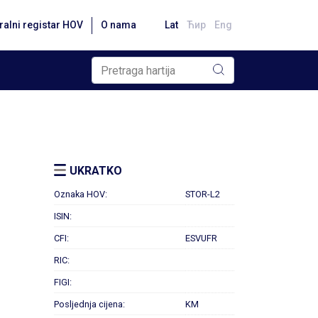
ralni registar HOV
O nama
Lat
Ћир
Eng
UKRATKO
Oznaka HOV:
STOR-L2
ISIN:
CFI:
ESVUFR
RIC:
FIGI:
Posljednja cijena:
KM