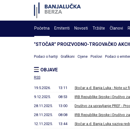
Početna
Emitenti
Novosti
Tržište
Članovi
R
"STOČAR" PROIZVODNO-TRGOVAČKO AKCI
Podaci o hartiji
Grafikoni
Cijene
Poslovi
Podaci o emite
OBJAVE
RSS
19.5.2026.
13:11
Stočar a.d. Banja Luka - Note uz f
9.12.2025.
08:53
IRB Republike Srpske i Društvo za
28.11.2025.
13:00
Društvo za upravljanje PREF - Pro
28.11.2025.
08:08
IRB Republike Srpske i Društvo za
12.11.2025.
13:44
Stočar a.d. Banja Luka saziva re