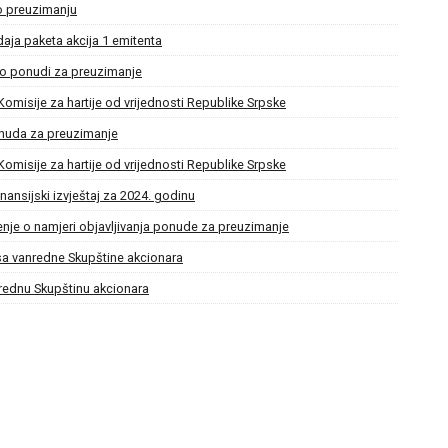
 o preuzimanju
daja paketa akcija 1 emitenta
e o ponudi za preuzimanje
Komisije za hartije od vrijednosti Republike Srpske
onuda za preuzimanje
Komisije za hartije od vrijednosti Republike Srpske
inansijski izvještaj za 2024. godinu
enje o namjeri objavljivanja ponude za preuzimanje
j sa vanredne Skupštine akcionara
nrednu Skupštinu akcionara