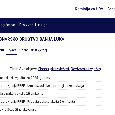
Komisija za HOV
Cent
egulativa
Proizvodi i usluge
ONARSKO DRUŠTVO BANJA LUKA
ntu
Objave
Finansijski izvještaji
Filter:
Sve objave
Finansijski izvještaji
Revizorski izvještaji
,
,
inansijski izvještaj za 2025. godinu
 upravljanje PREF - Izmjena odluke o prodaji paketa akcija
daja paketa akcija 28 emitenta
 upravljanje PREF - Prodaja paketa akcija 2 emitenta
dovnu Skupštinu akcionara