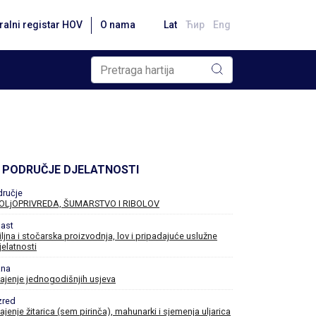
ralni registar HOV
O nama
Lat
Ћир
Eng
PODRUČJE DJELATNOSTI
dručje
OLjOPRIVREDA, ŠUMARSTVO I RIBOLOV
ast
iljna i stočarska proizvodnja, lov i pripadajuće uslužne
jelatnosti
ana
ajenje jednogodišnjih usjeva
zred
ajenje žitarica (sem pirinča), mahunarki i sjemenja uljarica