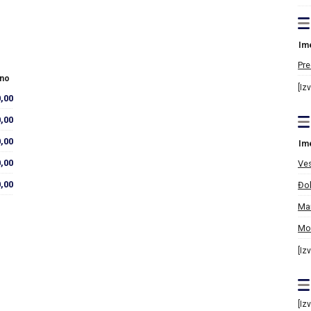
Im
Pre
no
[Iz
0,00
0,00
0,00
Im
,00
Ves
,00
Đo
Mar
Mo
[Iz
[Iz