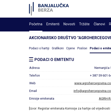
Početna
Emitenti
Novosti
Tržište
Članovi
R
AKCIONARSKO DRUŠTVO "AGROHERCEGOVIN
Podaci o hartiji
Grafikoni
Cijene
Poslovi
Podaci o emit
PODACI O EMITENTU
Adresa
Nemanjića 
Telefon
+ 387 59 601 6
Web
www.agrohercegovina.c
Email
info@agrohercegovina.c
Emisije emitenata
AGRH-R
[Izvor: Registar emitenata Komisije za hartije od vrijednosti