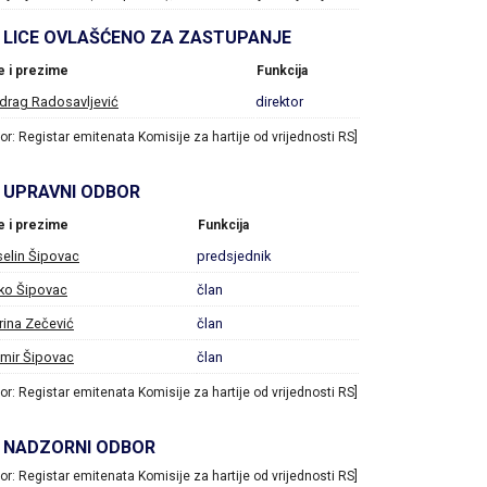
LICE OVLAŠĆENO ZA ZASTUPANJE
e i prezime
Funkcija
drag Radosavljević
direktor
vor: Registar emitenata Komisije za hartije od vrijednosti RS]
UPRAVNI ODBOR
e i prezime
Funkcija
elin Šipovac
predsjednik
ko Šipovac
član
ina Zečević
član
mir Šipovac
član
vor: Registar emitenata Komisije za hartije od vrijednosti RS]
NADZORNI ODBOR
vor: Registar emitenata Komisije za hartije od vrijednosti RS]