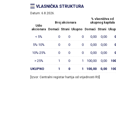
VLASNIČKA STRUKTURA
Datum:
6.8.2026.
% vlasništva od
Broj akcionara
ukupnog kapitala
Udio
akcionara
Domaći
Strani
Ukupno
Domaći
Strani
Ukup
< 5%
0
0
0
0,00
0,00
5%-10%
0
0
0
0,00
0,00
10%-25%
0
0
0
0,00
0,00
> 25%
1
0
1
100,00
0,00
100
UKUPNO
1
0
1
100,00
0,00
100
[Izvor: Centralni registar hartija od vrijednosti RS]