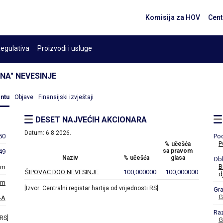
Komisija za HOV
Cent
egulativa
Proizvodi i usluge
A" NEVESINJE
entu
Objave
Finansijski izvještaji
DESET NAJVEĆIH AKCIONARA
Datum:
6.8.2026.
50
Po
P
% učešća
sa pravom
49
Naziv
% učešća
glasa
Obl
B
om
ŠIPOVAC DOO NEVESINJE
100,000000
100,000000
d
om
[Izvor: Centralni registar hartija od vrijednosti RS]
Gr
G
-A
Ra
 RS]
G