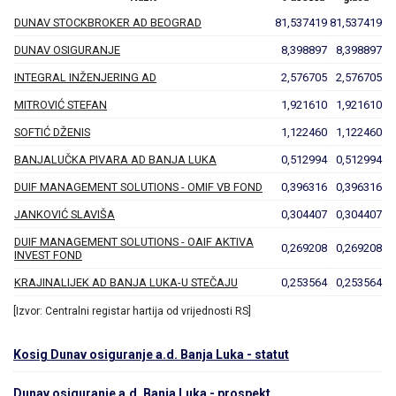
DUNAV STOCKBROKER AD BEOGRAD
81,537419
81,537419
DUNAV OSIGURANJE
8,398897
8,398897
INTEGRAL INŽENJERING AD
2,576705
2,576705
MITROVIĆ STEFAN
1,921610
1,921610
SOFTIĆ DŽENIS
1,122460
1,122460
BANJALUČKA PIVARA AD BANJA LUKA
0,512994
0,512994
DUIF MANAGEMENT SOLUTIONS - OMIF VB FOND
0,396316
0,396316
JANKOVIĆ SLAVIŠA
0,304407
0,304407
DUIF MANAGEMENT SOLUTIONS - OAIF AKTIVA
0,269208
0,269208
INVEST FOND
KRAJINALIJEK AD BANJA LUKA-U STEČAJU
0,253564
0,253564
[Izvor: Centralni registar hartija od vrijednosti RS]
Kosig Dunav osiguranje a.d. Banja Luka - statut
Dunav osiguranje a.d. Banja Luka - prospekt