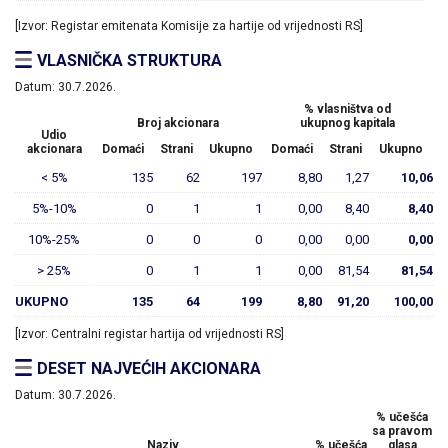
[Izvor: Registar emitenata Komisije za hartije od vrijednosti RS]
VLASNIČKA STRUKTURA
Datum:
30.7.2026.
% vlasništva od
Broj akcionara
ukupnog kapitala
Udio
akcionara
Domaći
Strani
Ukupno
Domaći
Strani
Ukupno
< 5%
135
62
197
8,80
1,27
10,06
5%-10%
0
1
1
0,00
8,40
8,40
10%-25%
0
0
0
0,00
0,00
0,00
> 25%
0
1
1
0,00
81,54
81,54
UKUPNO
135
64
199
8,80
91,20
100,00
[Izvor: Centralni registar hartija od vrijednosti RS]
DESET NAJVEĆIH AKCIONARA
Datum:
30.7.2026.
% učešća
sa pravom
Naziv
% učešća
glasa