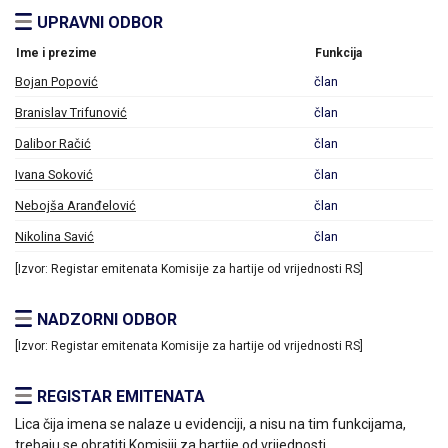
UPRAVNI ODBOR
Ime i prezime
Funkcija
Bojan Popović
član
Branislav Trifunović
član
Dalibor Račić
član
Ivana Soković
član
Nebojša Aranđelović
član
Nikolina Savić
član
[Izvor: Registar emitenata Komisije za hartije od vrijednosti RS]
NADZORNI ODBOR
[Izvor: Registar emitenata Komisije za hartije od vrijednosti RS]
REGISTAR EMITENATA
Lica čija imena se nalaze u evidenciji, a nisu na tim funkcijama,
trebaju se obratiti Komisiji za hartije od vrijednosti.