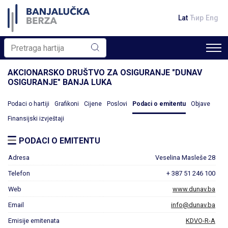
Lat
Ћир
Eng
AKCIONARSKO DRUŠTVO ZA OSIGURANJE "DUNAV
OSIGURANJE" BANJA LUKA
Podaci o hartiji
Grafikoni
Cijene
Poslovi
Podaci o emitentu
Objave
Finansijski izvještaji
PODACI O EMITENTU
Adresa
Veselina Masleše 28
Telefon
+ 387 51 246 100
Web
www.dunav.ba
Email
info@dunav.ba
Emisije emitenata
KDVO-R-A