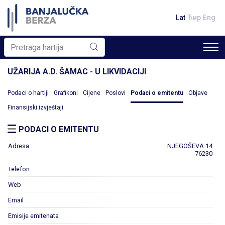
Lat
Ћир
Eng
UŽARIJA A.D. ŠAMAC - U LIKVIDACIJI
Podaci o hartiji
Grafikoni
Cijene
Poslovi
Podaci o emitentu
Objave
Finansijski izvještaji
PODACI O EMITENTU
Adresa
NJEGOŠEVA 14
76230
Telefon
Web
Email
Emisije emitenata