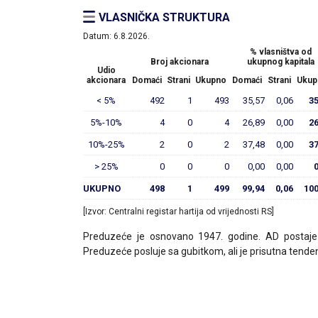
VLASNIČKA STRUKTURA
Datum:
6.8.2026.
% vlasništva od
Broj akcionara
ukupnog kapitala
Udio
akcionara
Domaći
Strani
Ukupno
Domaći
Strani
Ukup
< 5%
492
1
493
35,57
0,06
35
5%-10%
4
0
4
26,89
0,00
26
10%-25%
2
0
2
37,48
0,00
37
> 25%
0
0
0
0,00
0,00
UKUPNO
498
1
499
99,94
0,06
100
[Izvor: Centralni registar hartija od vrijednosti RS]
Preduzeće je osnovano 1947. godine. AD postaje 
Preduzeće posluje sa gubitkom, ali je prisutna tende