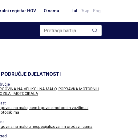
ralni registar HOV
O nama
Lat
Ћир
Eng
PODRUČJE DJELATNOSTI
dručje
RGOVINA NA VELIKO I NA MALO, POPRAVKA MOTORNIH
OZILA I MOTOCIKALA
ast
rgovina na malo, sem trgovine motornim vozilima i
otociklima
ana
rgovina na malo u nespecijalizovanim prodavnicama
zred