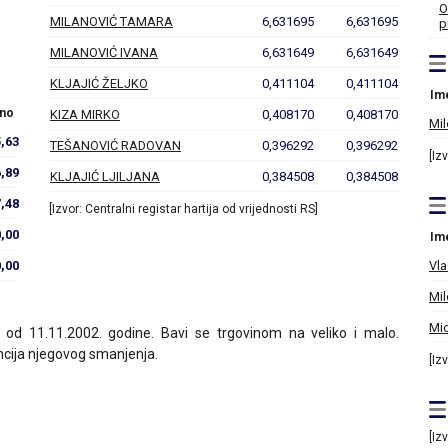
O
MILANOVIĆ TAMARA
6,631695
6,631695
p
MILANOVIĆ IVANA
6,631649
6,631649
KLJAJIĆ ŽELJKO
0,411104
0,411104
Im
no
KIZA MIRKO
0,408170
0,408170
Mil
,63
TEŠANOVIĆ RADOVAN
0,396292
0,396292
[Iz
,89
KLJAJIĆ LJILJANA
0,384508
0,384508
,48
[Izvor: Centralni registar hartija od vrijednosti RS]
0,00
Im
,00
Vla
Mil
Mio
od 11.11.2002. godine. Bavi se trgovinom na veliko i malo.
ncija njegovog smanjenja.
[Iz
[Iz