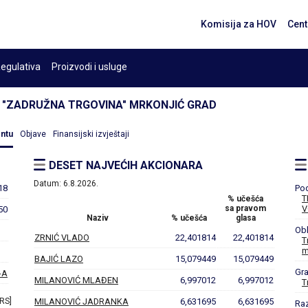
Komisija za HOV
Cent
egulativa
Proizvodi i usluge
"ZADRUŽNA TRGOVINA" MRKONJIĆ GRAD
entu
Objave
Finansijski izvještaji
DESET NAJVEĆIH AKCIONARA
Datum:
6.8.2026.
18
Po
T
% učešća
sa pravom
V
50
Naziv
% učešća
glasa
Obl
ZRNIĆ VLADO
22,401814
22,401814
T
m
BAJIĆ LAZO
15,079449
15,079449
Gr
-A
MILANOVIĆ MLAĐEN
6,997012
6,997012
T
 RS]
MILANOVIĆ JADRANKA
6,631695
6,631695
Ra