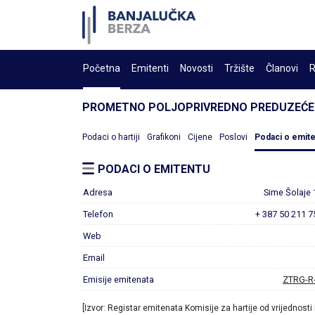
Početna
Emitenti
Novosti
Tržište
Članovi
R
PROMETNO POLJOPRIVREDNO PREDUZEĆE 
Podaci o hartiji
Grafikoni
Cijene
Poslovi
Podaci o emit
PODACI O EMITENTU
Adresa
Sime Šolaje 
Telefon
+ 387 50 211 7
Web
Email
Emisije emitenata
ZTRG-R
[Izvor: Registar emitenata Komisije za hartije od vrijednosti