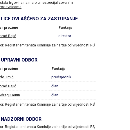
stala trgovina na malo u nespecijalizovanim
rodavnicama
LICE OVLAŠĆENO ZA ZASTUPANJE
e i prezime
Funkcija
orad Bajić
direktor
vor: Registar emitenata Komisije za hartije od vrijednosti RS]
UPRAVNI ODBOR
e i prezime
Funkcija
do Zrnić
predsjednik
orad Bajić
član
drag Kaurin
član
vor: Registar emitenata Komisije za hartije od vrijednosti RS]
NADZORNI ODBOR
vor: Registar emitenata Komisije za hartije od vrijednosti RS]