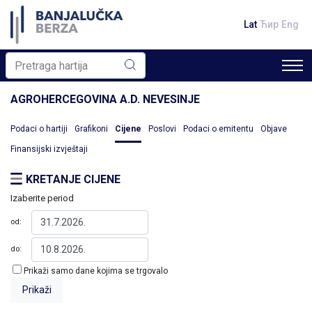
Lat
Ћир
Eng
AGROHERCEGOVINA A.D. NEVESINJE
Podaci o hartiji
Grafikoni
Cijene
Poslovi
Podaci o emitentu
Objave
Finansijski izvještaji
KRETANJE CIJENE
Izaberite period
od:
do:
Prikaži samo dane kojima se trgovalo