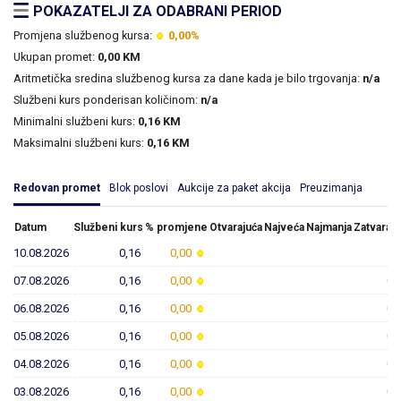
POKAZATELJI ZA ODABRANI PERIOD
Promjena službenog kursa:
0,00%
Ukupan promet:
0,00 KM
Aritmetička sredina službenog kursa za dane kada je bilo trgovanja:
n/a
Službeni kurs ponderisan količinom:
n/a
Minimalni službeni kurs:
0,16 KM
Maksimalni službeni kurs:
0,16 KM
Redovan promet
Blok poslovi
Aukcije za paket akcija
Preuzimanja
Datum
Službeni kurs
% promjene
Otvarajuća
Najveća
Najmanja
Zatvaraju
10.08.2026
0,16
0,00
07.08.2026
0,16
0,00
0,
06.08.2026
0,16
0,00
0,
05.08.2026
0,16
0,00
0,
04.08.2026
0,16
0,00
0,
03.08.2026
0,16
0,00
0,