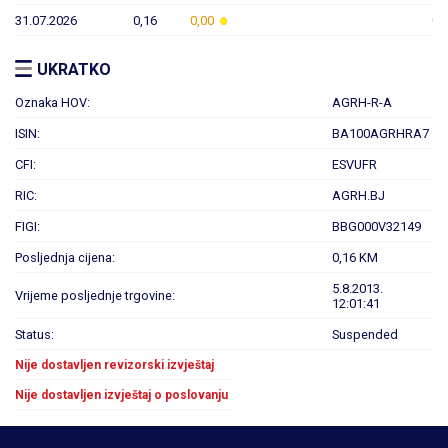
31.07.2026
0,16
0,00
0,
UKRATKO
Oznaka HOV:
AGRH-R-A
ISIN:
BA100AGRHRA7
CFI:
ESVUFR
RIC:
AGRH.BJ
FIGI:
BBG000V32149
Posljednja cijena:
0,16 KM
5.8.2013.
Vrijeme posljednje trgovine:
12:01:41
Status:
Suspended
Nije dostavljen revizorski izvještaj
Nije dostavljen izvještaj o poslovanju