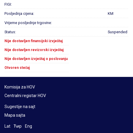
FIGI:
Posljednja cijena:
KM
Vrijeme posljednje trgovine:
Status:
Suspended
Nije dostavljen finansijski izvještaj
Nije dostavljen revizorski izvještaj
Nije dostavljen izvještaj o poslovanju
Otvoren stečaj
Komisija za HOV
Centralni registar HOV
Sugestije na sajt
Mapa sajta
Lat
Ћир
Eng