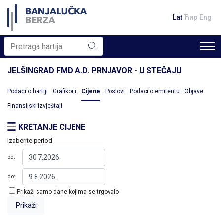
Lat
Ћир
Eng
JELŠINGRAD FMD A.D. PRNJAVOR - U STEČAJU
Podaci o hartiji
Grafikoni
Cijene
Poslovi
Podaci o emitentu
Objave
Finansijski izvještaji
KRETANJE CIJENE
Izaberite period
od:
do:
Prikaži samo dane kojima se trgovalo