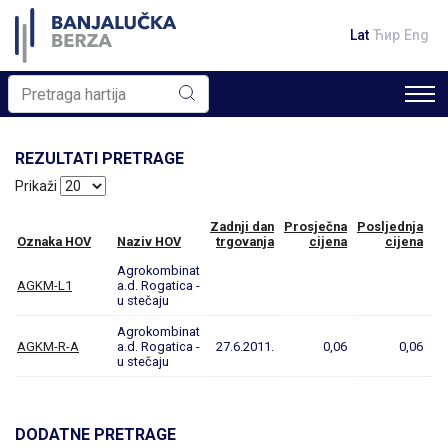
Lat
Ћир
Eng
REZULTATI PRETRAGE
Prikaži
Zadnji dan
Prosječna
Posljednja
Pr
Oznaka HOV
Naziv HOV
trgovanja
cijena
cijena
Agrokombinat
AGKM-L1
a.d. Rogatica -
u stečaju
Agrokombinat
AGKM-R-A
a.d. Rogatica -
27.6.2011.
0,06
0,06
u stečaju
DODATNE PRETRAGE