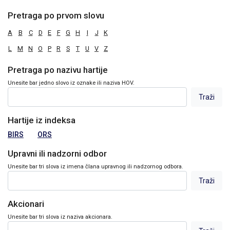
Pretraga po prvom slovu
A
B
C
D
E
F
G
H
I
J
K
L
M
N
O
P
R
S
T
U
V
Z
Pretraga po nazivu hartije
Unesite bar jedno slovo iz oznake ili naziva HOV.
Hartije iz indeksa
BIRS
ORS
Upravni ili nadzorni odbor
Unesite bar tri slova iz imena člana upravnog ili nadzornog odbora.
Akcionari
Unesite bar tri slova iz naziva akcionara.