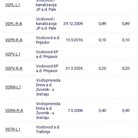
Vodovod i
VDPL-L1
kanalizacija
JP a.d. Pale
Vodovod i
VDPL-R-A
kanalizacija
29.12.2009.
0,89
0,89
JP a.d. Pale
Vodovod a.d.
VDPR-R-A
15.9.2016.
0,10
0,10
Prijedor
Vodovod KP
VDPV-L1
a.d. Prnjavor
Vodovod KP
VDPV-R-A
31.3.2026.
0,20
0,20
a.d. Prnjavor
Vodoprivreda
Drina a.d.
VDRN-L1
Zvornik - u
stečaju
Vodoprivreda
Drina a.d.
VDRN-R-A
7.3.2006.
0,40
0,40
Zvornik - u
stečaju
Vodovod a.d.
VDTR-L1
Trebinje