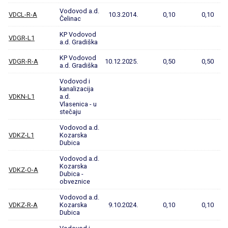
Vodovod a.d.
VDCL-R-A
10.3.2014.
0,10
0,10
Čelinac
KP Vodovod
VDGR-L1
a.d. Gradiška
KP Vodovod
VDGR-R-A
10.12.2025.
0,50
0,50
a.d. Gradiška
Vodovod i
kanalizacija
VDKN-L1
a.d.
Vlasenica - u
stečaju
Vodovod a.d.
VDKZ-L1
Kozarska
Dubica
Vodovod a.d.
Kozarska
VDKZ-O-A
Dubica -
obveznice
Vodovod a.d.
VDKZ-R-A
Kozarska
9.10.2024.
0,10
0,10
Dubica