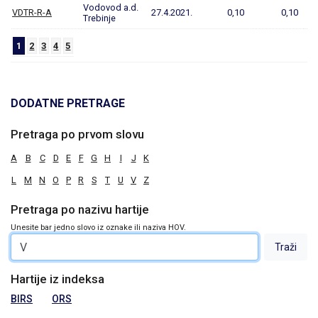
Vodovod a.d.
VDTR-R-A
27.4.2021.
0,10
0,10
Trebinje
1
2
3
4
5
DODATNE PRETRAGE
Pretraga po prvom slovu
A
B
C
D
E
F
G
H
I
J
K
L
M
N
O
P
R
S
T
U
V
Z
Pretraga po nazivu hartije
Unesite bar jedno slovo iz oznake ili naziva HOV.
Hartije iz indeksa
BIRS
ORS