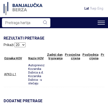
Lat
Ћир
Eng
REZULTATI PRETRAGE
Prikaži
Zadnji dan
Prosječna
Posljednja
Prom
Oznaka HOV
Naziv HOV
trgovanja
cijena
cijena
Autoprevoz
Kozarska
Dubica a.d.
APKD-L1
Kozarska
Dubica - u
stečaju
DODATNE PRETRAGE