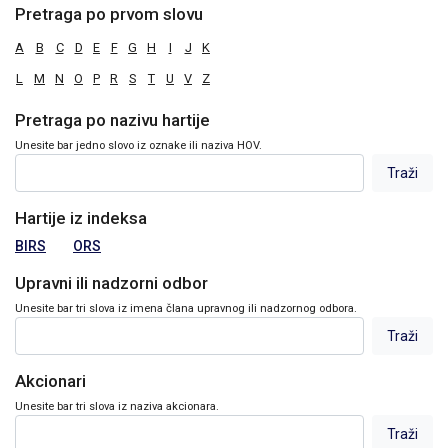
Pretraga po prvom slovu
A
B
C
D
E
F
G
H
I
J
K
L
M
N
O
P
R
S
T
U
V
Z
Pretraga po nazivu hartije
Unesite bar jedno slovo iz oznake ili naziva HOV.
Hartije iz indeksa
BIRS
ORS
Upravni ili nadzorni odbor
Unesite bar tri slova iz imena člana upravnog ili nadzornog odbora.
Akcionari
Unesite bar tri slova iz naziva akcionara.