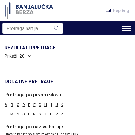
Lat
Ћир
Eng
REZULTATI PRETRAGE
Prikaži
DODATNE PRETRAGE
Pretraga po prvom slovu
A
B
C
D
E
F
G
H
I
J
K
L
M
N
O
P
R
S
T
U
V
Z
Pretraga po nazivu hartije
Unesite bar jedno slovo iz oznake ili naziva HOV.