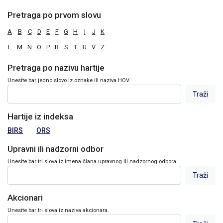
Pretraga po prvom slovu
A
B
C
D
E
F
G
H
I
J
K
L
M
N
O
P
R
S
T
U
V
Z
Pretraga po nazivu hartije
Unesite bar jedno slovo iz oznake ili naziva HOV.
Hartije iz indeksa
BIRS
ORS
Upravni ili nadzorni odbor
Unesite bar tri slova iz imena člana upravnog ili nadzornog odbora.
Akcionari
Unesite bar tri slova iz naziva akcionara.