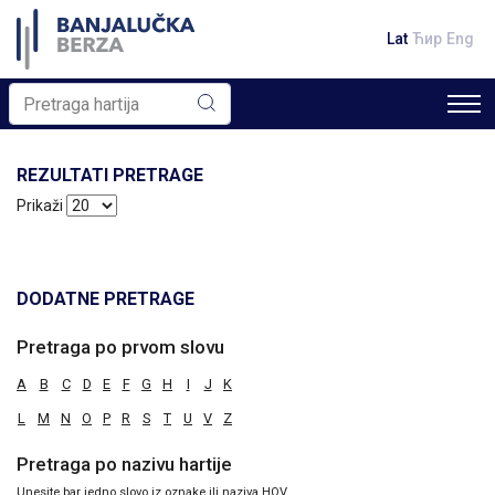
Lat
Ћир
Eng
REZULTATI PRETRAGE
Prikaži
DODATNE PRETRAGE
Pretraga po prvom slovu
A
B
C
D
E
F
G
H
I
J
K
L
M
N
O
P
R
S
T
U
V
Z
Pretraga po nazivu hartije
Unesite bar jedno slovo iz oznake ili naziva HOV.