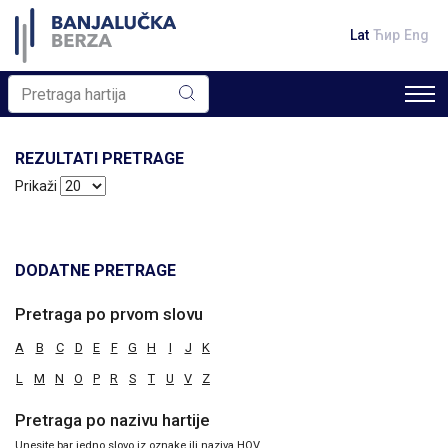
Lat
Ћир
Eng
REZULTATI PRETRAGE
Prikaži
DODATNE PRETRAGE
Pretraga po prvom slovu
A
B
C
D
E
F
G
H
I
J
K
L
M
N
O
P
R
S
T
U
V
Z
Pretraga po nazivu hartije
Unesite bar jedno slovo iz oznake ili naziva HOV.