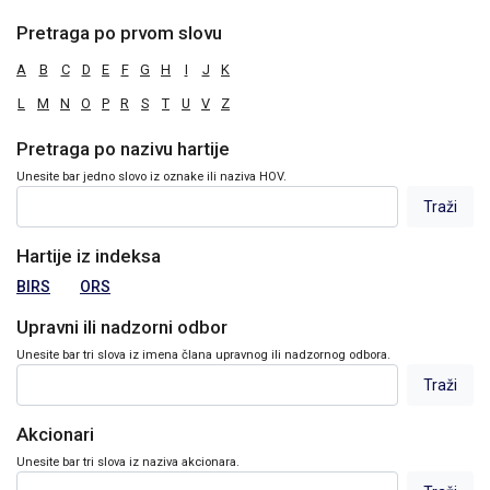
Pretraga po prvom slovu
A
B
C
D
E
F
G
H
I
J
K
L
M
N
O
P
R
S
T
U
V
Z
Pretraga po nazivu hartije
Unesite bar jedno slovo iz oznake ili naziva HOV.
Hartije iz indeksa
BIRS
ORS
Upravni ili nadzorni odbor
Unesite bar tri slova iz imena člana upravnog ili nadzornog odbora.
Akcionari
Unesite bar tri slova iz naziva akcionara.