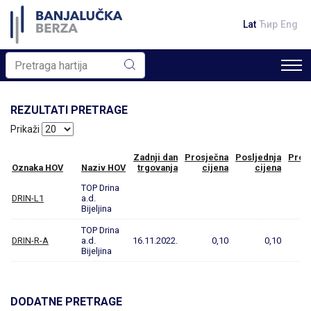
Lat
Ћир
Eng
REZULTATI PRETRAGE
Prikaži
Zadnji dan
Prosječna
Posljednja
Prom
Oznaka HOV
Naziv HOV
trgovanja
cijena
cijena
TOP Drina
DRIN-L1
a.d.
Bijeljina
TOP Drina
DRIN-R-A
a.d.
16.11.2022.
0,10
0,10
Bijeljina
DODATNE PRETRAGE