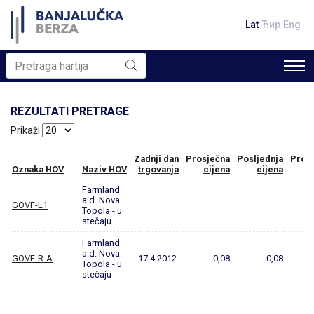
Lat
Ћир
Eng
REZULTATI PRETRAGE
Prikaži
Zadnji dan
Prosječna
Posljednja
Prom
Oznaka HOV
Naziv HOV
trgovanja
cijena
cijena
Farmland
a.d. Nova
GOVF-L1
Topola - u
stečaju
Farmland
a.d. Nova
GOVF-R-A
17.4.2012.
0,08
0,08
Topola - u
stečaju