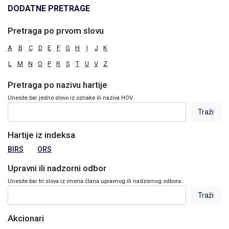
DODATNE PRETRAGE
Pretraga po prvom slovu
A
B
C
D
E
F
G
H
I
J
K
L
M
N
O
P
R
S
T
U
V
Z
Pretraga po nazivu hartije
Unesite bar jedno slovo iz oznake ili naziva HOV.
Hartije iz indeksa
BIRS
ORS
Upravni ili nadzorni odbor
Unesite bar tri slova iz imena člana upravnog ili nadzornog odbora.
Akcionari