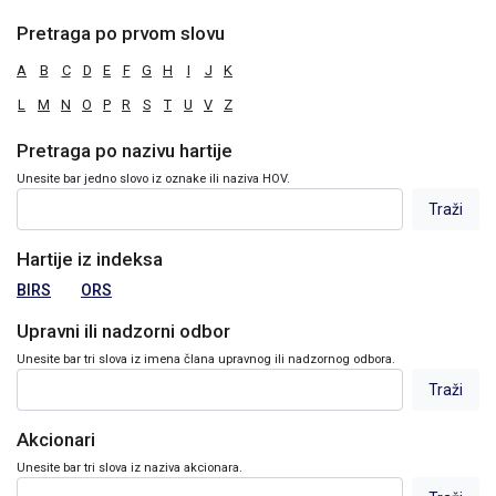
Pretraga po prvom slovu
A
B
C
D
E
F
G
H
I
J
K
L
M
N
O
P
R
S
T
U
V
Z
Pretraga po nazivu hartije
Unesite bar jedno slovo iz oznake ili naziva HOV.
Hartije iz indeksa
BIRS
ORS
Upravni ili nadzorni odbor
Unesite bar tri slova iz imena člana upravnog ili nadzornog odbora.
Akcionari
Unesite bar tri slova iz naziva akcionara.