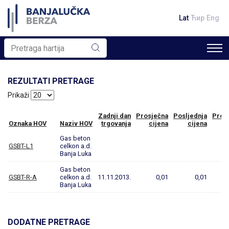
Lat
Ћир
Eng
REZULTATI PRETRAGE
Prikaži
Zadnji dan
Prosječna
Posljednja
Prom
Oznaka HOV
Naziv HOV
trgovanja
cijena
cijena
Gas beton
GSBT-L1
celkon a.d.
Banja Luka
Gas beton
GSBT-R-A
celkon a.d.
11.11.2013.
0,01
0,01
Banja Luka
DODATNE PRETRAGE